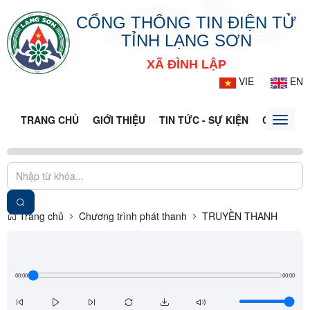
CỔNG THÔNG TIN ĐIỆN TỬ
TỈNH LẠNG SƠN
XÃ ĐÌNH LẬP
VIE
EN
TRANG CHỦ
GIỚI THIỆU
TIN TỨC - SỰ KIỆN
CỔNG TT
Toggle
naviga
Trang chủ
Chương trình phát thanh
TRUYỀN THANH
00:00
00:00