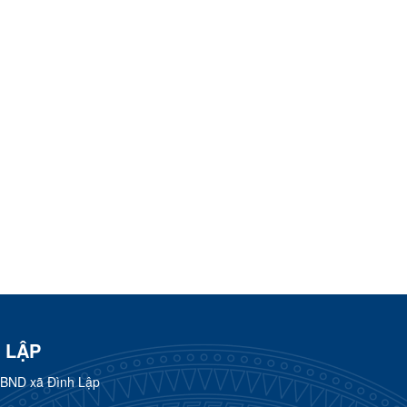
 LẬP
UBND xã Đình Lập