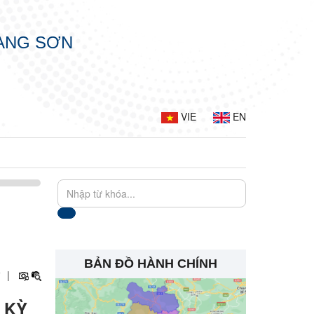
LẠNG SƠN
VIE
EN
BẢN ĐỒ HÀNH CHÍNH
+
|
 KỲ