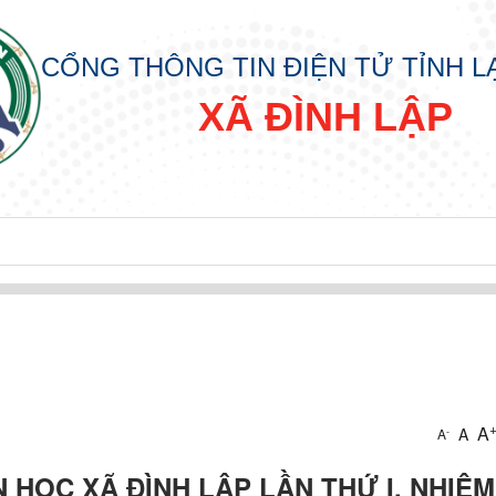
CỔNG THÔNG TIN ĐIỆN TỬ TỈNH 
XÃ ĐÌNH LẬP
A
A
-
A
N HỌC XÃ ĐÌNH LẬP LẦN THỨ I, NHIỆM