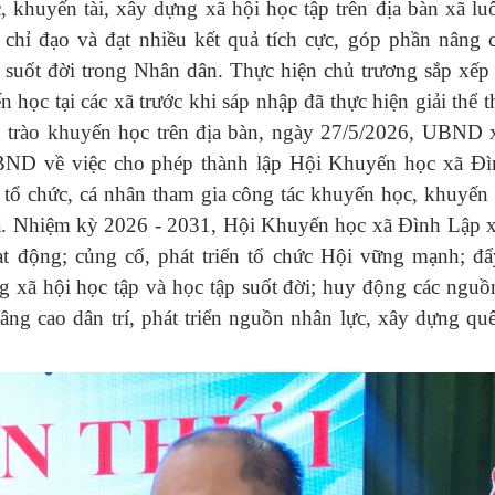
khuyến tài, xây dựng xã hội học tập trên địa bàn xã l
chỉ đạo và đạt nhiều kết quả tích cực, góp phần nâng 
p suốt đời trong Nhân dân. Thực hiện chủ trương sắp xếp
ọc tại các xã trước khi sáp nhập đã thực hiện giải thể 
ong trào khuyến học trên địa bàn, ngày 27/5/2026, UBND
ND về việc cho phép thành lập Hội Khuyến học xã Đì
c tổ chức, cá nhân tham gia công tác khuyến học, khuyến 
xã. Nhiệm kỳ 2026 - 2031, Hội Khuyến học xã Đình Lập 
ạt động; củng cố, phát triển tổ chức Hội vững mạnh; đ
g xã hội học tập và học tập suốt đời; huy động các nguồ
âng cao dân trí, phát triển nguồn nhân lực, xây dựng q