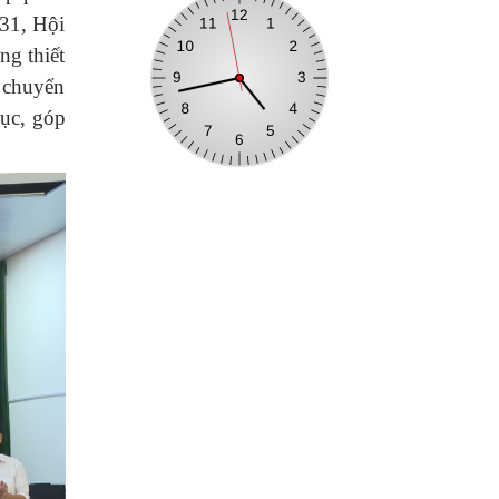
031, Hội
ng thiết
i chuyển
dục, góp