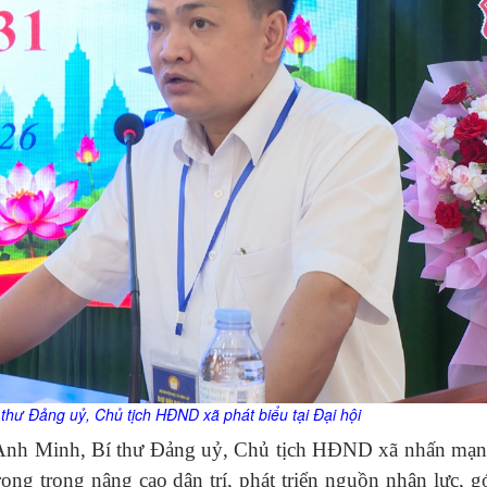
í thư Đảng uỷ, Chủ tịch HĐND xã
p
hát biểu tại Đại hội
ễu Anh Minh, Bí thư Đảng uỷ, Chủ tịch HĐND xã nhấn mạ
rọng trong nâng cao dân trí, phát triển nguồn nhân lực, 