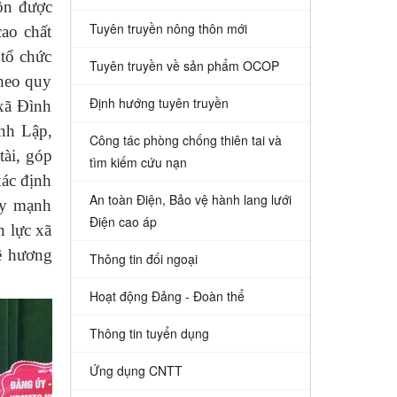
uôn được
Tuyên truyền nông thôn mới
cao chất
 tổ chức
Tuyên truyền về sản phẩm OCOP
theo quy
Định hướng tuyên truyền
 xã Đình
nh Lập,
Công tác phòng chống thiên tai và
tài, góp
tìm kiếm cứu nạn
xác định
An toàn Điện, Bảo vệ hành lang lưới
ẩy mạnh
Điện cao áp
n lực xã
uê hương
Thông tin đối ngoại
Hoạt động Đảng - Đoàn thể
Thông tin tuyển dụng
Ứng dụng CNTT