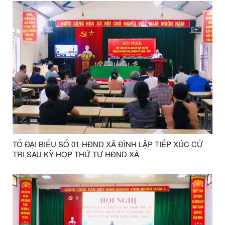
TỔ ĐẠI BIỂU SỐ 01-HĐND XÃ ĐÌNH LẬP TIẾP XÚC CỬ
TRI SAU KỲ HỌP THỨ TƯ HĐND XÃ