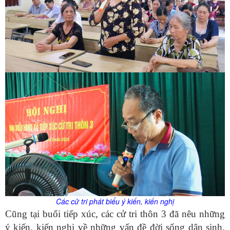
Các cử tri phát biểu ý kiến, kiến nghị
Cũng tại buổi tiếp xúc, các cử tri thôn 3 đã nêu những
ý kiến, kiến nghị về những vấn đề đời sống dân sinh,