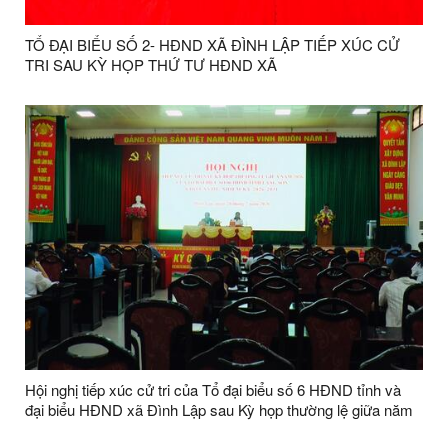
TỔ ĐẠI BIỂU SỐ 2- HĐND XÃ ĐÌNH LẬP TIẾP XÚC CỬ
TRI SAU KỲ HỌP THỨ TƯ HĐND XÃ
Hội nghị tiếp xúc cử tri của Tổ đại biểu số 6 HĐND tỉnh và
đại biểu HĐND xã Đình Lập sau Kỳ họp thường lệ giữa năm
2026