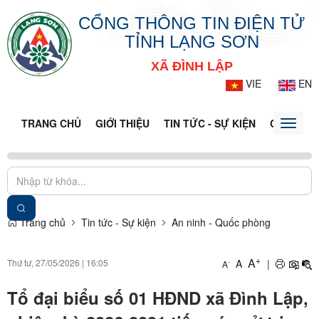
CỔNG THÔNG TIN ĐIỆN TỬ
TỈNH LẠNG SƠN
XÃ ĐÌNH LẬP
VIE
EN
TRANG CHỦ
GIỚI THIỆU
TIN TỨC - SỰ KIỆN
CỔNG TT
Toggle
naviga
Trang chủ
Tin tức - Sự kiện
An ninh - Quốc phòng
+
A
Thứ tư, 27/05/2026
|
16:05
A
|
-
A
Tổ đại biểu số 01 HĐND xã Đình Lập,