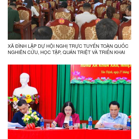
XÃ ĐÌNH LẬP DỰ HỘI NGHỊ TRỰC TUYẾN TOÀN QUỐC
NGHIÊN CỨU, HỌC TẬP, QUÁN TRIỆT VÀ TRIỂN KHAI
THỰC HIỆN NGHỊ QUYẾT HỘI NGHỊ LẦN THỨ BA BAN
CHẤP HÀNH TRUNG ƯƠNG ĐẢNG KHOÁ XIV