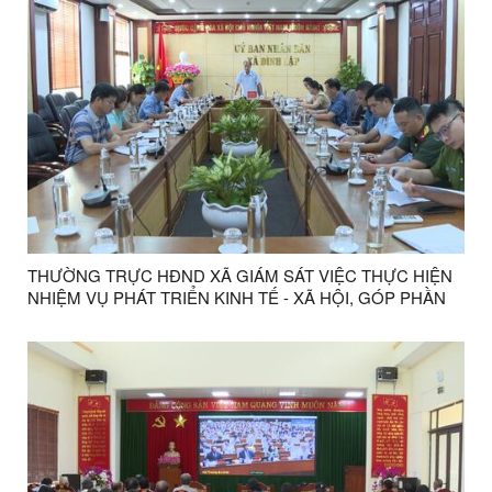
THƯỜNG TRỰC HĐND XÃ GIÁM SÁT VIỆC THỰC HIỆN
NHIỆM VỤ PHÁT TRIỂN KINH TẾ - XÃ HỘI, GÓP PHẦN
THỰC HIỆN MỤC TIÊU TĂNG TRƯỞNG HAI CON SỐ
NĂM 2026 TRÊN ĐỊA BÀN XÃ