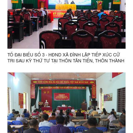
TỔ ĐẠI BIỂU SỐ 3 - HĐND XÃ ĐÌNH LẬP TIẾP XÚC CỬ
TRI SAU KỲ THỨ TƯ TẠI THÔN TÂN TIẾN, THÔN THÀNH
CÔNG