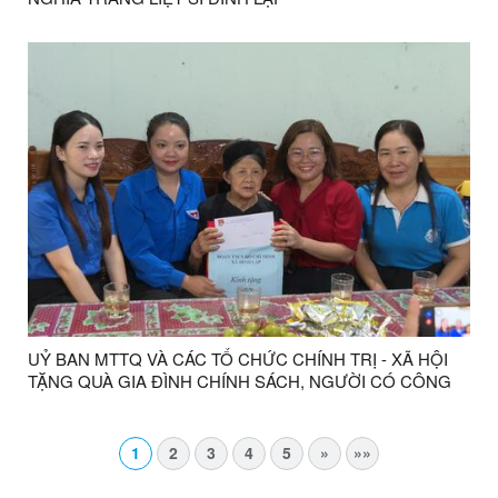
UỶ BAN MTTQ VÀ CÁC TỔ CHỨC CHÍNH TRỊ - XÃ HỘI
TẶNG QUÀ GIA ĐÌNH CHÍNH SÁCH, NGƯỜI CÓ CÔNG
NHÂN DỊP KỶ NIỆM 79 NĂM NGÀYTHƯƠNG BINH - LIỆT
SĨ
1
2
3
4
5
»
»»