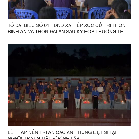
TỔ ĐẠI BIỂU SỐ 04 HĐND XÃ TIẾP XÚC CỬ TRI THÔN
BÌNH AN VÀ THÔN ĐẠI AN SAU KỲ HỌP THƯỜNG LỆ
GIỮA NĂM 2026
LỄ THẮP NẾN TRI ÂN CÁC ANH HÙNG LIỆT SĨ TẠI
NGHĨA TRANG LIỆT SĨ ĐÌNH LẬP