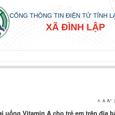
CỔNG THÔNG TIN ĐIỆN TỬ TỈNH 
XÃ ĐÌNH LẬP
+
A
A
|
-
A
ai uống Vitamin A cho trẻ em trên địa b