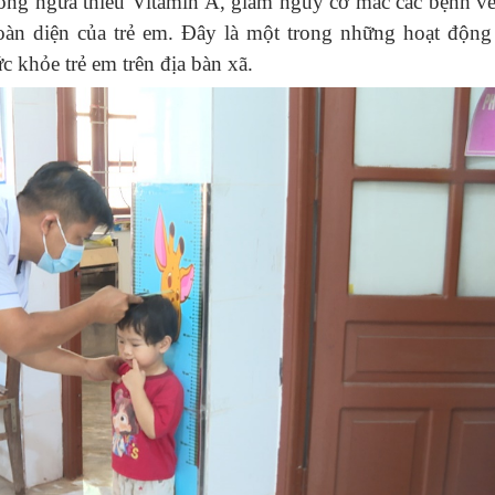
òng ngừa thiếu Vitamin A, giảm nguy cơ mắc các bệnh v
 toàn diện của trẻ em. Đây là một trong những hoạt độn
 khỏe trẻ em trên địa bàn xã.