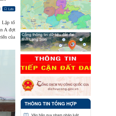
Lưu
 Lập tổ
in A đợt
riển của
THÔNG TIN TỔNG HỢP
Văn bản quy phạm pháp luật