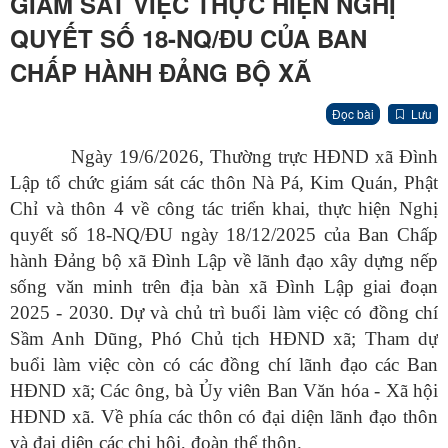
GIÁM SÁT VIỆC THỰC HIỆN NGHỊ
QUYẾT SỐ 18-NQ/ĐU CỦA BAN
CHẤP HÀNH ĐẢNG BỘ XÃ
Đọc bài
Lưu
Ngày 19/6/2026, Thường trực HĐND xã Đình
Lập tổ chức giám sát các thôn Nà Pá, Kim Quán, Phật
Chỉ và thôn 4 về công tác triển khai, thực hiện Nghị
quyết số 18-NQ/ĐU ngày 18/12/2025 của Ban Chấp
hành Đảng bộ xã Đình Lập về lãnh đạo xây dựng nếp
sống văn minh trên địa bàn xã Đình Lập giai đoạn
2025 - 2030. Dự và chủ trì buổi làm việc có đồng chí
Sầm Anh Dũng, Phó Chủ tịch HĐND xã; Tham dự
buổi làm việc còn có các đồng chí lãnh đạo các Ban
HĐND xã; Các ông, bà Ủy viên Ban Văn hóa - Xã hội
HĐND xã. Về phía các thôn có đại diện lãnh đạo thôn
và đại diện các chi hội, đoàn thể thôn.