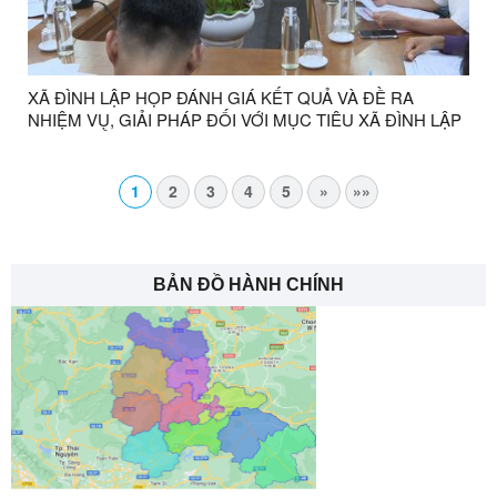
XÃ ĐÌNH LẬP HỌP ĐÁNH GIÁ KẾT QUẢ VÀ ĐỀ RA
NHIỆM VỤ, GIẢI PHÁP ĐỐI VỚI MỤC TIÊU XÃ ĐÌNH LẬP
ĐẠT CHUẨN NÔNG THÔN MỚI NĂM 2026
1
2
3
4
5
»
»»
BẢN ĐỒ HÀNH CHÍNH