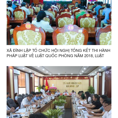
XÃ ĐÌNH LẬP TỔ CHỨC HỘI NGHỊ TỔNG KẾT THI HÀNH
PHÁP LUẬT VỀ LUẬT QUỐC PHÒNG NĂM 2018, LUẬT
DÂN QUÂN TỰ VỆ NĂM 2019 VÀ LUẬT GIÁO DỤC QUỐC
PHÒNG VÀ AN NINH NĂM 2013