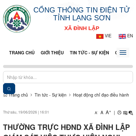
CỔNG THÔNG TIN ĐIỆN TỬ
TỈNH LẠNG SƠN
XÃ ĐÌNH LẬP
VIE
EN
TRANG CHỦ
GIỚI THIỆU
TIN TỨC - SỰ KIỆN
CỔNG TT
Toggle
naviga
Trang chủ
Tin tức - Sự kiện
Hoạt động chỉ đạo điều hành
+
A
Thứ sáu, 19/06/2026
|
16:01
A
|
-
A
THƯỜNG TRỰC HĐND XÃ ĐÌNH LẬP