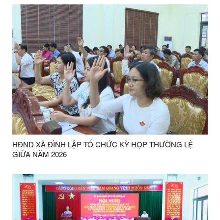
THIỂU SỐ VÀ MIỀN NÚI TẠI XÃ ĐÌNH LẬP
HĐND XÃ ĐÌNH LẬP TỔ CHỨC KỲ HỌP THƯỜNG LỆ
GIỮA NĂM 2026