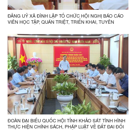
ĐẢNG UỶ XÃ ĐÌNH LẬP TỔ CHỨC HỘI NGHỊ BÁO CÁO
VIÊN HỌC TẬP, QUÁN TRIỆT, TRIỂN KHAI, TUYÊN
TRUYỀN CÁC VĂN BẢN CỦA TRUNG ƯƠNG, CỦA TỈNH,
CỦA XÃ
ĐOÀN ĐẠI BIỂU QUỐC HỘI TỈNH KHẢO SÁT TÌNH HÌNH
THỰC HIỆN CHÍNH SÁCH, PHÁP LUẬT VỀ ĐẤT ĐAI ĐỐI
VỚI ĐỒNG BÀO DÂN TỘC THIỂU SỐ, VÙNG DÂN TỘC