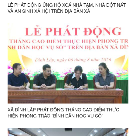
LỄ PHÁT ĐỘNG ỦNG HỘ XOÁ NHÀ TẠM, NHÀ DỘT NÁT
VÀ AN SINH XÃ HỘI TRÊN ĐỊA BÀN XÃ
XÃ ĐÌNH LẬP PHÁT ĐỘNG THÁNG CAO ĐIỂM THỰC
HIỆN PHONG TRÀO “BÌNH DÂN HỌC VỤ SỐ”