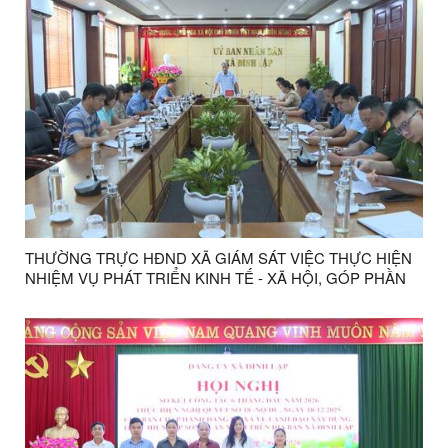
THƯỜNG TRỰC HĐND XÃ GIÁM SÁT VIỆC THỰC HIỆN
NHIỆM VỤ PHÁT TRIỂN KINH TẾ - XÃ HỘI, GÓP PHẦN
THỰC HIỆN MỤC TIÊU TĂNG TRƯỞNG HAI CON SỐ
NĂM 2026 TRÊN ĐỊA BÀN XÃ