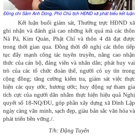
Đồng chí Sầm Anh Dũng, Phó Chủ tịch HĐND xã phát biểu kết luận
Kết luận buổi giám sát, Thường trực HĐND xã
ghi nhận và đánh giá cao những kết quả mà các thôn
Nà Pá, Kim Quán, Phật Chỉ và thôn 4 đã đạt được
trong thời gian qua. Đồng thời đề nghị các thôn tiếp
tục đẩy mạnh công tác tuyên truyền, nâng cao nhận
thức của cán bộ, đảng viên và nhân dân; phát huy vai
trò của các tổ chức đoàn thể, người có uy tín trong
cộng đồng; tăng cường kiểm tra, giám sát việc thực
hiện các quy ước, hương ước; huy động sự tham gia
tích cực của người dân nhằm thực hiện hiệu quả Nghị
quyết số 18-NQ/ĐU, góp phần xây dựng xã Đình Lập
ngày càng văn minh, sạch đẹp, giàu bản sắc văn hóa và
phát triển bền vững./.
T/h: Đặng Tuyên