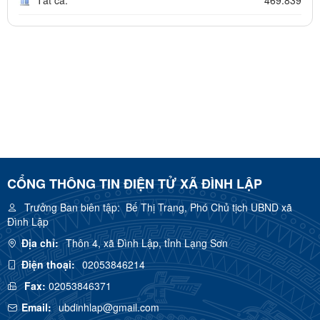
Tất cả:
469.839
CỔNG THÔNG TIN ĐIỆN TỬ XÃ ĐÌNH LẬP
Trưởng Ban biên tập:
Bế Thị Trang, Phó Chủ tịch UBND xã
Đình Lập
Địa chỉ:
Thôn 4, xã Đình Lập, tỉnh Lạng Sơn
Điện thoại:
02053846214
Fax:
02053846371
Email:
ubdinhlap@gmail.com