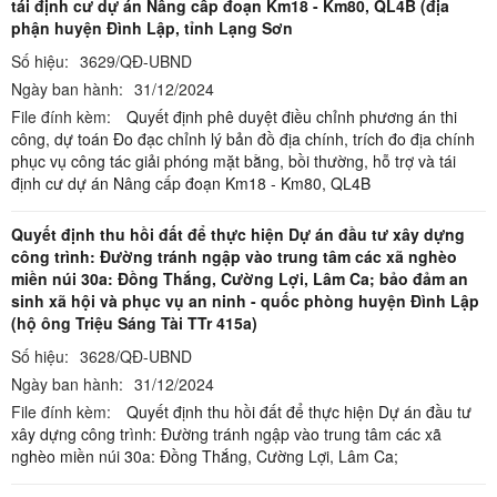
tái định cư dự án Nâng cấp đoạn Km18 - Km80, QL4B (địa
phận huyện Đình Lập, tỉnh Lạng Sơn
Số hiệu:
3629/QĐ-UBND
Ngày ban hành:
31/12/2024
File đính kèm:
Quyết định phê duyệt điều chỉnh phương án thi
công, dự toán Đo đạc chỉnh lý bản đồ địa chính, trích đo địa chính
phục vụ công tác giải phóng mặt bằng, bồi thường, hỗ trợ và tái
định cư dự án Nâng cấp đoạn Km18 - Km80, QL4B
Quyết định thu hồi đất để thực hiện Dự án đầu tư xây dựng
công trình: Đường tránh ngập vào trung tâm các xã nghèo
miền núi 30a: Đồng Thắng, Cường Lợi, Lâm Ca; bảo đảm an
sinh xã hội và phục vụ an ninh - quốc phòng huyện Đình Lập
(hộ ông Triệu Sáng Tài TTr 415a)
Số hiệu:
3628/QĐ-UBND
Ngày ban hành:
31/12/2024
File đính kèm:
Quyết định thu hồi đất để thực hiện Dự án đầu tư
xây dựng công trình: Đường tránh ngập vào trung tâm các xã
nghèo miền núi 30a: Đồng Thắng, Cường Lợi, Lâm Ca;