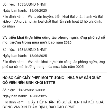
Số hiệu:
1535/UBND-NNMT
Ngày ban hành:
18/06/2025
File đính kèm:
V/v tuyên truyền, triển khai Bài phát thanh và Bài
video hướng dẫn phân loại chất thải rắn sinh hoạt từ hộ gia đình,
cá nhân
V/v triển khai thực hiện công tác phòng ngừa, ứng phó sự cố
môi trường trong mùa mưa bão năm 2025
Số hiệu:
1534/UBND-NNMT
Ngày ban hành:
18/06/2025
File đính kèm:
V/v triển khai thực hiện công tác phòng ngừa, ứng
phó sự cố môi trường trong mùa mưa bão năm 2025
HỒ SƠ CẤP GIẤY PHÉP MÔI TRƯỜNG - NHÀ MÁY SẢN XUẤT
GỖ VIÊN NÉN SINH KHỐI NTTTB
Số hiệu:
H37-250616-0001
Ngày ban hành:
16/06/2025
File đính kèm:
GIẤY TIẾP NHẬN HỒ SƠ VÀ HẸN TRẢ KẾT QUẢ,
CÔNG VĂN XIN THẨM ĐỊNH,
BÁO CÁO GPMT