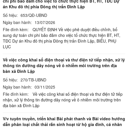
chi phí bảo đảm cho việc tổ chức thực hiện BT, HT, TĐC Dự
án Khu đô thị phía Đông thị trấn Đình Lập
Số hiệu:
653/QĐ-UBND
Ngày ban hành:
13/07/2026
File đính kèm:
QUYẾT ĐỊNH Về việc phê duyệt điều chỉnh, bổ
sung dự toán chi phí bảo đảm cho việc tổ chức thực hiện BT, HT,
TĐC Dự án Khu đô thị phía Đông thị trấn Đình Lập,
BIỂU,
PHỤ
LỤC
Về việc công khai số điện thoại và thư điện tử tiếp nhận, xử lý
thông tin đường dây nóng về ô nhiễm môi trường trên địa
bàn xã Đình Lập
Số hiệu:
270/TB-UBND
Ngày ban hành:
03/11/2025
File đính kèm:
Về việc công khai số điện thoại và thư điện tử tiếp
nhận, xử lý thông tin đường dây nóng về ô nhiễm môi trường trên
địa bàn xã Đình Lập
V/v tuyên truyền, triển khai Bài phát thanh và Bài video hướng
dẫn phân loại chất thải rắn sinh hoạt từ hộ gia đình, cá nhân