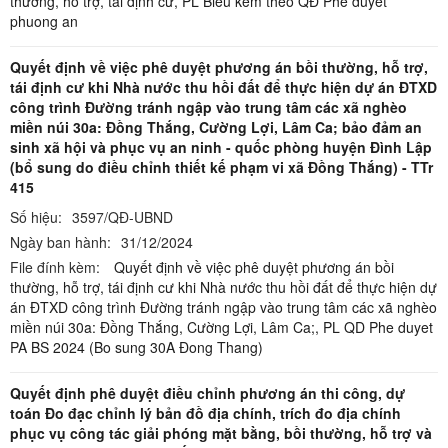
thường, hỗ trợ, tái định cư,
PL Bieu kem theo QĐ Phe duyet
phuong an
Quyết định về việc phê duyệt phương án bồi thường, hỗ trợ,
tái định cư khi Nhà nước thu hồi đất để thực hiện dự án ĐTXD
công trình Đường tránh ngập vào trung tâm các xã nghèo
miền núi 30a: Đồng Thắng, Cường Lợi, Lâm Ca; bảo đảm an
sinh xã hội và phục vụ an ninh - quốc phòng huyện Đình Lập
(bổ sung do điều chỉnh thiết kế phạm vi xã Đồng Thắng) - TTr
415
Số hiệu:
3597/QĐ-UBND
Ngày ban hành:
31/12/2024
File đính kèm:
Quyết định về việc phê duyệt phương án bồi
thường, hỗ trợ, tái định cư khi Nhà nước thu hồi đất để thực hiện dự
án ĐTXD công trình Đường tránh ngập vào trung tâm các xã nghèo
miền núi 30a: Đồng Thắng, Cường Lợi, Lâm Ca;,
PL QD Phe duyet
PA BS 2024 (Bo sung 30A Đong Thang)
Quyết định phê duyệt điều chỉnh phương án thi công, dự
toán Đo đạc chỉnh lý bản đồ địa chính, trích đo địa chính
phục vụ công tác giải phóng mặt bằng, bồi thường, hỗ trợ và