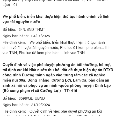
Lập) - 01
V/v phổ biến, triển khai thực hiện thủ tục hành chính về lĩnh
vực tài nguyên nước
Số hiệu:
24/UBND-TNMT
Ngày ban hành:
04/01/2025
File đính kèm:
V/v phổ biến, triển khai thực hiện thủ tục hành
chính về lĩnh vực tài nguyên nước,
Phu luc 01 kem pho bien... linh
vuc TNN,
Phu luc 02 kem pho bien... linh vuc TNN
Quyết định về việc phê duyệt phương án bồi thường, hỗ trợ,
tái định cư khi Nhà nước thu hồi đất để thực hiện dự án ĐTXD
công trình Đường tránh ngập vào trung tâm các xã nghèo
miền núi 30a: Đồng Thắng, Cường Lợi, Lâm Ca; bảo đảm an
sinh xã hội và phục vụ an ninh -quốc phòng huyện Đình Lập
(Bổ sung phạm vi xã Cường Lợi) - TTr 416
Số hiệu:
3598/QĐ-UBND
Ngày ban hành:
31/12/2024
File đính kèm:
Quyết định về việc phê duyệt phương án bồi