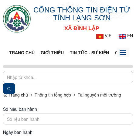
CỔNG THÔNG TIN ĐIỆN TỬ
TỈNH LẠNG SƠN
XÃ ĐÌNH LẬP
VIE
EN
TRANG CHỦ
GIỚI THIỆU
TIN TỨC - SỰ KIỆN
CỔNG TT
Toggle
naviga
Trang chủ
Thông tin tổng hợp
Tài nguyên môi trường
Số hiệu ban hành
Ngày ban hành