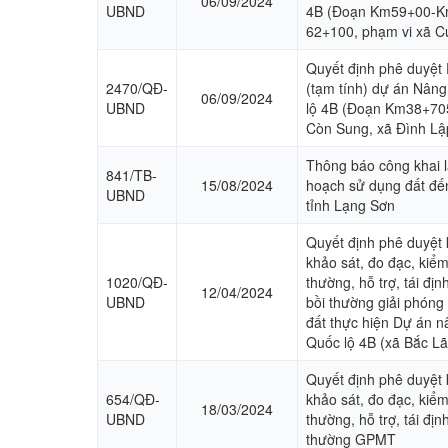
06/09/2024
UBND
4B (Đoạn Km59+00-K
62+100, phạm vi xã Cư
Quyết định phê duyệt 
2470/QĐ-
(tạm tính) dự án Nân
06/09/2024
UBND
lộ 4B (Đoạn Km38+70
Còn Sung, xã Đình Lậ
Thông báo công khai l
841/TB-
15/08/2024
hoạch sử dụng đất đế
UBND
tỉnh Lạng Sơn
Quyết định phê duyệt k
khảo sát, đo đạc, kiể
1020/QĐ-
thường, hỗ trợ, tái đị
12/04/2024
UBND
bồi thường giải phóng
đất thực hiện Dự án 
Quốc lộ 4B (xã Bắc Lã
Quyết định phê duyệt k
654/QĐ-
khảo sát, đo đạc, kiể
18/03/2024
UBND
thường, hỗ trợ, tái địn
thường GPMT