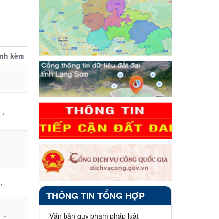
ính kèm
,
,
,
THÔNG TIN TỔNG HỢP
Văn bản quy phạm pháp luật