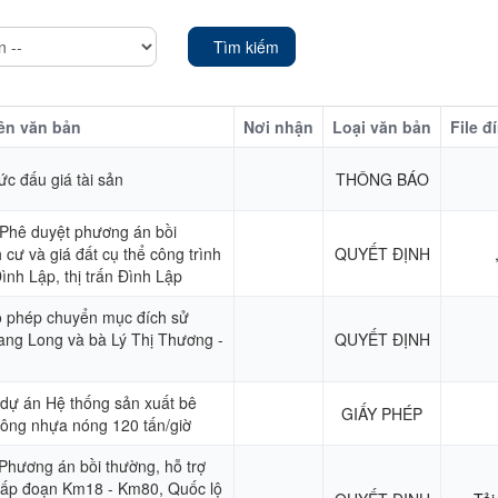
Tìm kiếm
ên văn bản
Nơi nhận
Loại văn bản
File đ
ức đấu giá tài sản
THÔNG BÁO
 Phê duyệt phương án bồi
h cư và giá đất cụ thể công trình
QUYẾT ĐỊNH
ình Lập, thị trấn Đình Lập
ho phép chuyển mục đích sử
ang Long và bà Lý Thị Thương -
QUYẾT ĐỊNH
 dự án Hệ thống sản xuất bê
GIẤY PHÉP
tông nhựa nóng 120 tấn/giờ
Phương án bồi thường, hỗ trợ
cấp đoạn Km18 - Km80, Quốc lộ