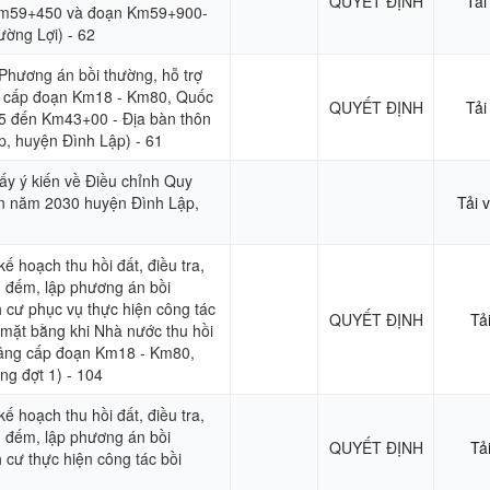
QUYẾT ĐỊNH
Tải
m59+450 và đoạn Km59+900-
ờng Lợi) - 62
Phương án bồi thường, hỗ trợ
g cấp đoạn Km18 - Km80, Quốc
QUYẾT ĐỊNH
Tải
5 đến Km43+00 - Địa bàn thôn
p, huyện Đình Lập) - 61
ấy ý kiến về Điều chỉnh Quy
n năm 2030 huyện Đình Lập,
Tải 
ế hoạch thu hồi đất, điều tra,
m đếm, lập phương án bồi
nh cư phục vụ thực hiện công tác
QUYẾT ĐỊNH
Tả
 mặt bằng khi Nhà nước thu hồi
nâng cấp đoạn Km18 - Km80,
ng đợt 1) - 104
ế hoạch thu hồi đất, điều tra,
m đếm, lập phương án bồi
QUYẾT ĐỊNH
Tả
h cư thực hiện công tác bồi