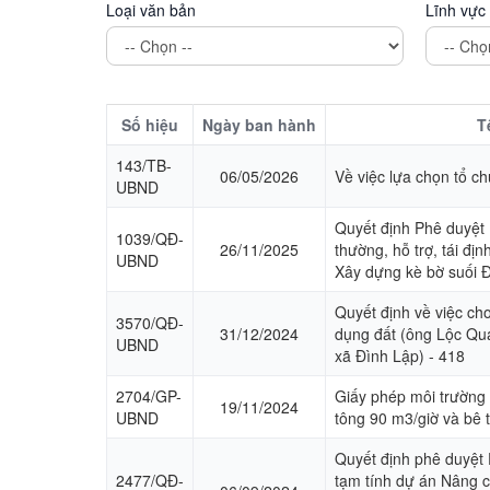
Loại văn bản
Lĩnh vực
Số hiệu
Ngày ban hành
T
143/TB-
06/05/2026
Về việc lựa chọn tổ ch
UBND
Quyết định Phê duyệt
1039/QĐ-
26/11/2025
thường, hỗ trợ, tái địn
UBND
Xây dựng kè bờ suối Đ
Quyết định về việc c
3570/QĐ-
31/12/2024
dụng đất (ông Lộc Qu
UBND
xã Đình Lập) - 418
2704/GP-
Giấy phép môi trường
19/11/2024
UBND
tông 90 m3/giờ và bê 
Quyết định phê duyệt 
2477/QĐ-
tạm tính dự án Nâng 