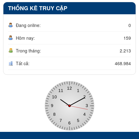
THỐNG KÊ TRUY CẬP
Đang online:
0
Hôm nay:
159
Trong tháng:
2.213
Tất cả:
468.984