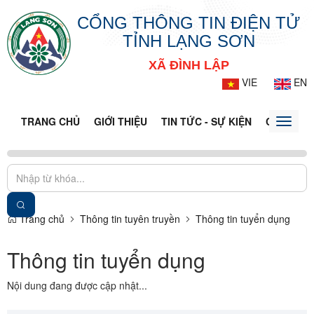
CỔNG THÔNG TIN ĐIỆN TỬ
TỈNH LẠNG SƠN
XÃ ĐÌNH LẬP
VIE
EN
TRANG CHỦ
GIỚI THIỆU
TIN TỨC - SỰ KIỆN
CỔNG TT
Toggle
naviga
Trang chủ
Thông tin tuyên truyền
Thông tin tuyển dụng
Thông tin tuyển dụng
Nội dung đang được cập nhật...