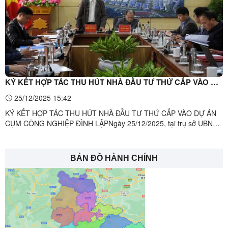
KÝ KẾT HỢP TÁC THU HÚT NHÀ ĐẦU TƯ THỨ CẤP VÀO DỰ
ÁN CỤM CÔNG NGHIỆP ĐÌNH LẬP
25/12/2025 15:42
KÝ KẾT HỢP TÁC THU HÚT NHÀ ĐẦU TƯ THỨ CẤP VÀO DỰ ÁN
CỤM CÔNG NGHIỆP ĐÌNH LẬPNgày 25/12/2025, tại trụ sở UBND
xã Đình Lập đã diễn ra lễ ký kết Biên bản ghi nhớ hợp tác giữa
Trung tâm Xúc tiến Đầu tư, Thương mại và Du lịch tỉnh Lạng Sơn
và Công ty Cổ phần Đầu tư kinh doanh An Phú Hưng - nhà đầu tư
BẢN ĐỒ HÀNH CHÍNH
dự ...