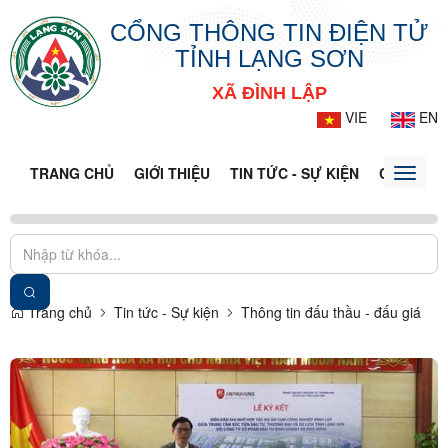
CỔNG THÔNG TIN ĐIỆN TỬ
TỈNH LẠNG SƠN
XÃ ĐÌNH LẬP
VIE
EN
TRANG CHỦ
GIỚI THIỆU
TIN TỨC - SỰ KIỆN
CỔNG TT
Toggle
naviga
Trang chủ
Tin tức - Sự kiện
Thông tin đấu thầu - đấu giá