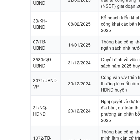
UBND
(NSĐP) giai đoạn 
Kế hoạch triển khai
33/KH-
08/02/2025
công khai các bản k
UBND
2025
07/TB-
Thông báo công kha
14/01/2025
UBND
ngân sách nhà nướ
3580/QĐ-
Quyết định về việc
31/12/2024
UBND
sách năm 2025 huy
Công văn v/v triển 
3071/UBND-
30/12/2024
thường lệ cuối năm
VP
HĐND huyện
Nghị quyết về dự t
31/NQ-
địa bàn, dự toán th
20/12/2024
HĐND
phương án phân bổ
2025
Thông báo công khai
1072/TB-
minh làm căn cứ tr