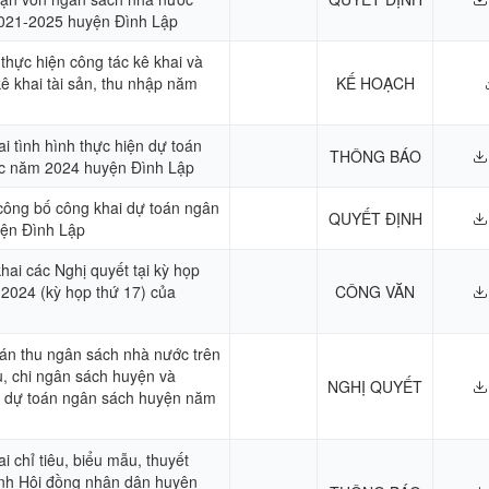
2021-2025 huyện Đình Lập
 thực hiện công tác kê khai và
ê khai tài sản, thu nhập năm
KẾ HOẠCH
i tình hình thực hiện dự toán
THÔNG BÁO
c năm 2024 huyện Đình Lập
 công bố công khai dự toán ngân
QUYẾT ĐỊNH
ện Đình Lập
khai các Nghị quyết tại kỳ họp
 2024 (kỳ họp thứ 17) của
CÔNG VĂN
oán thu ngân sách nhà nước trên
u, chi ngân sách huyện và
NGHỊ QUYẾT
 dự toán ngân sách huyện năm
 chỉ tiêu, biểu mẫu, thuyết
ình Hội đồng nhân dân huyện