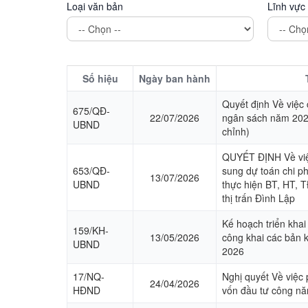
Loại văn bản
Lĩnh vực
Số hiệu
Ngày ban hành
Quyết định Về việc
675/QĐ-
22/07/2026
ngân sách năm 202
UBND
chỉnh)
QUYẾT ĐỊNH Về việc
653/QĐ-
sung dự toán chi p
13/07/2026
UBND
thực hiện BT, HT, 
thị trấn Đình Lập
Kế hoạch triển khai
159/KH-
13/05/2026
công khai các bản k
UBND
2026
17/NQ-
Nghị quyết Về việc
24/04/2026
HĐND
vốn đầu tư công n