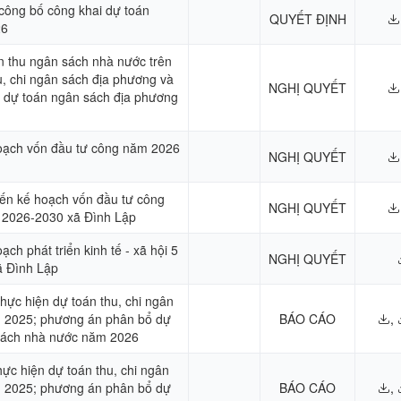
 công bố công khai dự toán
QUYẾT ĐỊNH
26
án thu ngân sách nhà nước trên
u, chi ngân sách địa phương và
NGHỊ QUYẾT
 dự toán ngân sách địa phương
oạch vốn đầu tư công năm 2026
NGHỊ QUYẾT
iến kế hoạch vốn đầu tư công
NGHỊ QUYẾT
n 2026-2030 xã Đình Lập
ch phát triển kinh tế - xã hội 5
NGHỊ QUYẾT
ã Đình Lập
hực hiện dự toán thu, chi ngân
 2025; phương án phân bổ dự
BÁO CÁO
,
 sách nhà nước năm 2026
hực hiện dự toán thu, chi ngân
 2025; phương án phân bổ dự
BÁO CÁO
,