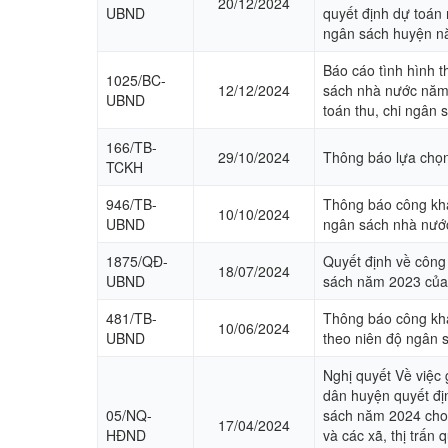
20/12/2024
UBND
quyết định dự toán
ngân sách huyện 
Báo cáo tình hình t
1025/BC-
12/12/2024
sách nhà nước năm
UBND
toán thu, chi ngân
166/TB-
29/10/2024
Thông báo lựa chọn
TCKH
946/TB-
Thông báo công kha
10/10/2024
UBND
ngân sách nhà nướ
1875/QĐ-
Quyết định về công
18/07/2024
UBND
sách năm 2023 của
481/TB-
Thông báo công khai
10/06/2024
UBND
theo niên độ ngân
Nghị quyết Về việc
dân huyện quyết đị
05/NQ-
sách năm 2024 cho 
17/04/2024
HĐND
và các xã, thị trấn 