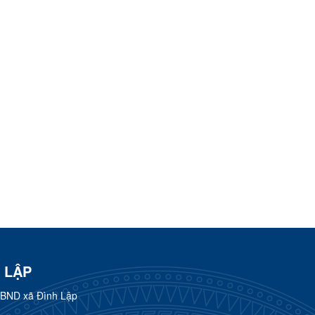
 LẬP
UBND xã Đình Lập