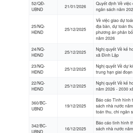
52/QĐ-
Quyết định Về việc
21/01/2026
UBND
ngân sách năm 20
Về việc giao dự to
25/NQ-
địa bàn, dự toán th
25/12/2025
HĐND
phương án phân bổ
năm 2026
24/NQ-
Nghị quyết Về kế h
25/12/2025
HĐND
xã Đình Lập
23/NQ-
Nghị quyết Về dự k
25/12/2025
HĐND
trung hạn giai đoạ
22/NQ-
Nghị quyết Về kế hoạ
25/12/2025
HĐND
năm 2026 - 2030 x
Báo cáo Tình hình t
360/BC-
19/12/2025
sách nhà nước năm
UBND
toán thu, chi ngân
Báo cáo tình hình t
342/BC-
16/12/2025
sách nhà nước năm
UBND