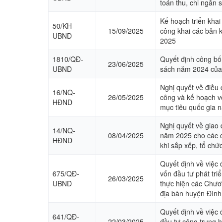
toán thu, chi ngân
Kế hoạch triển khai
50/KH-
15/09/2025
công khai các bản k
UBND
2025
1810/QĐ-
Quyết định công bố
23/06/2025
UBND
sách năm 2024 của
Nghị quyết về điều
16/NQ-
26/05/2025
công và kế hoạch v
HĐND
mục tiêu quốc gia 
Nghị quyết về giao
14/NQ-
08/04/2025
năm 2025 cho các c
HĐND
khi sắp xếp, tổ ch
Quyết định về việc 
675/QĐ-
vốn đầu tư phát tr
26/03/2025
UBND
thực hiện các Chươn
địa bàn huyện Đình
Quyết định về việc
641/QĐ-
22/03/2025
đầu tư công trung 