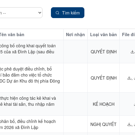
Tìm kiếm
Tên văn bản
Nơi nhận
Loại văn bản
File đ
 công bố công khai quyết toán
5 của xã Đình Lập (sau điều
QUYẾT ĐỊNH
 phê duyệt điều chỉnh, bổ
hí bảo đảm cho việc tổ chức
QUYẾT ĐỊNH
,
TĐC Dự án Khu đô thị phía Đông
 thực hiện công tác kê khai và
ê khai tài sản, thu nhập năm
KẾ HOẠCH
 phân bổ, điều chỉnh kế hoạch
NGHỊ QUYẾT
,
ăm 2026 xã Đình Lập