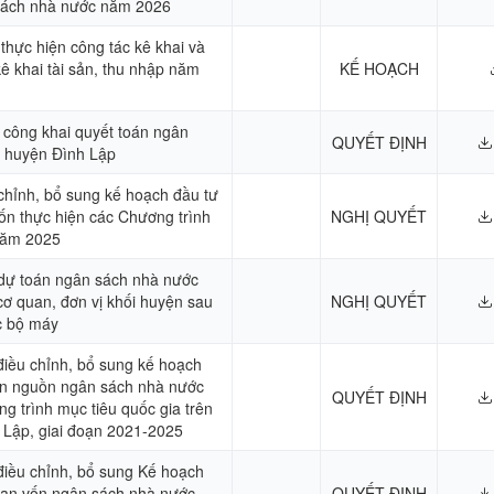
 sách nhà nước năm 2026
 thực hiện công tác kê khai và
ê khai tài sản, thu nhập năm
KẾ HOẠCH
 công khai quyết toán ngân
QUYẾT ĐỊNH
 huyện Đình Lập
 chỉnh, bổ sung kế hoạch đầu tư
ốn thực hiện các Chương trình
NGHỊ QUYẾT
năm 2025
 dự toán ngân sách nhà nước
ơ quan, đơn vị khối huyện sau
NGHỊ QUYẾT
ức bộ máy
điều chỉnh, bổ sung kế hoạch
iển nguồn ngân sách nhà nước
QUYẾT ĐỊNH
g trình mục tiêu quốc gia trên
 Lập, giai đoạn 2021-2025
 điều chỉnh, bổ sung Kế hoạch
hạn vốn ngân sách nhà nước
QUYẾT ĐỊNH