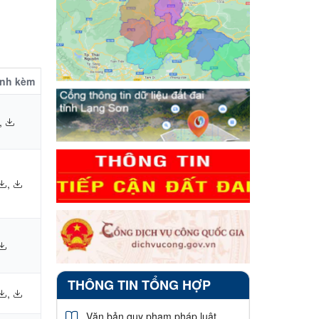
ính kèm
,
,
THÔNG TIN TỔNG HỢP
,
Văn bản quy phạm pháp luật