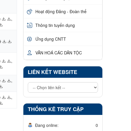
Hoạt động Đảng - Đoàn thể
ề
,
Thông tin tuyển dụng
Ứng dụng CNTT
ề
VĂN HOÁ CÁC DÂN TỘC
ề
,
LIÊN KẾT WEBSITE
ề
,
ề
,
THỐNG KÊ TRUY CẬP
Đang online:
0