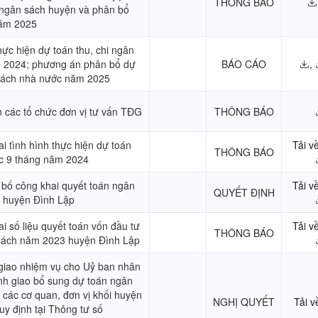
THÔNG BÁO
 ngân sách huyện và phân bổ
năm 2025
hực hiện dự toán thu, chi ngân
 2024; phương án phân bổ dự
BÁO CÁO
,
 sách nhà nước năm 2025
 các tổ chức đơn vị tư vấn TĐG
THÔNG BÁO
i tình hình thực hiện dự toán
Tải v
THÔNG BÁO
c 9 tháng năm 2024
 bố công khai quyết toán ngân
Tải v
QUYẾT ĐỊNH
 huyện Đình Lập
 số liệu quyết toán vốn đầu tư
Tải v
THÔNG BÁO
 sách năm 2023 huyện Đình Lập
 giao nhiệm vụ cho Uỷ ban nhân
nh giao bổ sung dự toán ngân
các cơ quan, đơn vị khối huyện
NGHỊ QUYẾT
Tải v
quy định tại Thông tư số