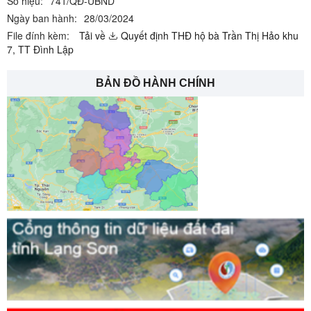
Số hiệu:
741/QĐ-UBND
Ngày ban hành:
28/03/2024
File đính kèm:
Tải về
Quyết định THĐ hộ bà Trần Thị Hảo khu
7, TT Đình Lập
BẢN ĐỒ HÀNH CHÍNH