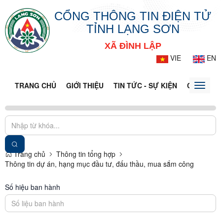
CỔNG THÔNG TIN ĐIỆN TỬ
TỈNH LẠNG SƠN
XÃ ĐÌNH LẬP
VIE
EN
TRANG CHỦ
GIỚI THIỆU
TIN TỨC - SỰ KIỆN
CỔNG TT
Toggle
naviga
Trang chủ
Thông tin tổng hợp
Thông tin dự án, hạng mục đầu tư, đấu thầu, mua sắm công
Số hiệu ban hành