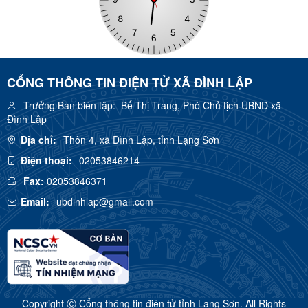
CỔNG THÔNG TIN ĐIỆN TỬ XÃ ĐÌNH LẬP
Trưởng Ban biên tập:
Bế Thị Trang, Phó Chủ tịch UBND xã
Đình Lập
Địa chỉ:
Thôn 4, xã Đình Lập, tỉnh Lạng Sơn
Điện thoại:
02053846214
Fax:
02053846371
Email:
ubdinhlap@gmail.com
Copyright Ⓒ Cổng thông tin điện tử tỉnh Lạng Sơn. All Rights