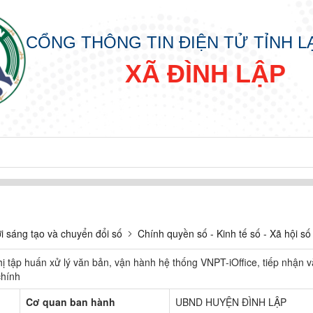
CỔNG THÔNG TIN ĐIỆN TỬ TỈNH 
XÃ ĐÌNH LẬP
i sáng tạo và chuyển đổi số
Chính quyền số - Kinh tế số - Xã hội số
ị tập huấn xử lý văn bản, vận hành hệ thống VNPT-iOffice, tiếp nhận và
chính
Cơ quan ban hành
UBND HUYỆN ĐÌNH LẬP