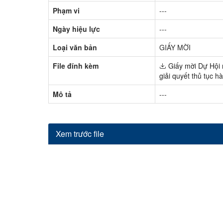
Phạm vi
---
Ngày hiệu lực
---
Loại văn bản
GIẤY MỜI
File đính kèm
Giấy mời Dự Hội n
giải quyết thủ tục h
Mô tả
---
Xem trước file