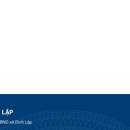
 LẬP
UBND xã Đình Lập