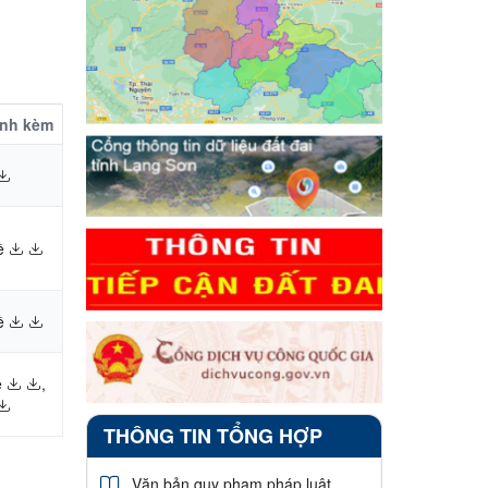
ính kèm
ề
ề
ề
,
THÔNG TIN TỔNG HỢP
Văn bản quy phạm pháp luật