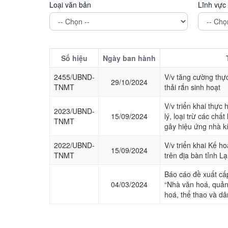
Loại văn bản
Lĩnh vực
Số hiệu
Ngày ban hành
2455/UBND-
V/v tăng cường thực
29/10/2024
TNMT
thải rắn sinh hoạt
V/v triển khai thực
2023/UBND-
15/09/2024
lý, loại trừ các chấ
TNMT
gây hiệu ứng nhà k
2022/UBND-
V/v triển khai Kế h
15/09/2024
TNMT
trên địa bàn tỉnh 
Báo cáo đề xuất cấ
04/03/2024
“Nhà văn hoá, quản
hoá, thể thao và d