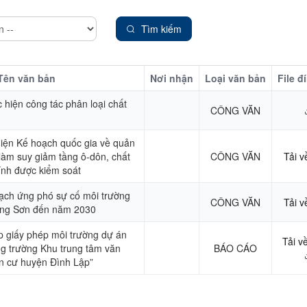
Tìm kiếm
Tên văn bản
Nơi nhận
Loại văn bản
File đ
 hiện công tác phân loại chất
CÔNG VĂN
 hiện Kế hoạch quốc gia về quản
t làm suy giảm tầng ô-dôn, chất
CÔNG VĂN
Tải v
ính được kiểm soát
oạch ứng phó sự cố môi trường
CÔNG VĂN
Tải v
Lạng Sơn đến năm 2030
p giấy phép môi trường dự án
Tải v
g trường Khu trung tâm văn
BÁO CÁO
ân cư huyện Đình Lập”