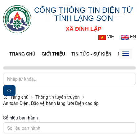
CỔNG THÔNG TIN ĐIỆN TỬ
TỈNH LẠNG SƠN
XÃ ĐÌNH LẬP
VIE
EN
TRANG CHỦ
GIỚI THIỆU
TIN TỨC - SỰ KIỆN
CỔNG TT
Toggle
naviga
Trang chủ
Thông tin tuyên truyền
An toàn Điện, Bảo vệ hành lang lưới Điện cao áp
Số hiệu ban hành