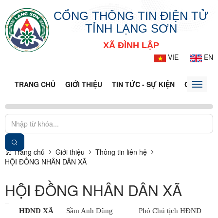
CỔNG THÔNG TIN ĐIỆN TỬ
TỈNH LẠNG SƠN
XÃ ĐÌNH LẬP
VIE
EN
TRANG CHỦ
GIỚI THIỆU
TIN TỨC - SỰ KIỆN
CỔNG TT
Toggle
naviga
Trang chủ
Giới thiệu
Thông tin liên hệ
HỘI ĐỒNG NHÂN DÂN XÃ
HỘI ĐỒNG NHÂN DÂN XÃ
HĐND XÃ
Sầm Anh Dũng
Phó Chủ tịch HĐND