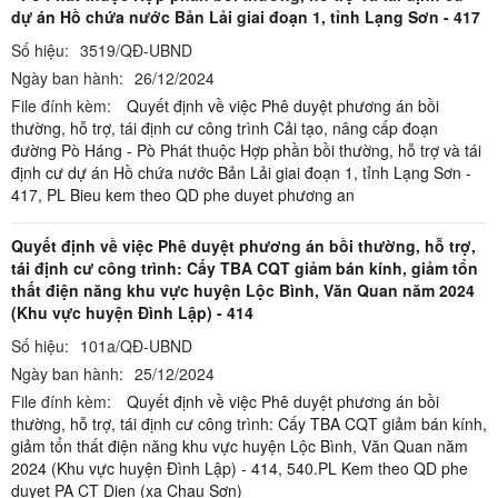
dự án Hồ chứa nước Bản Lải giai đoạn 1, tỉnh Lạng Sơn - 417
Số hiệu:
3519/QĐ-UBND
Ngày ban hành:
26/12/2024
File đính kèm:
Quyết định về việc Phê duyệt phương án bồi
thường, hỗ trợ, tái định cư công trình Cải tạo, nâng cấp đoạn
đường Pò Háng - Pò Phát thuộc Hợp phần bồi thường, hỗ trợ và tái
định cư dự án Hồ chứa nước Bản Lải giai đoạn 1, tỉnh Lạng Sơn -
417,
PL Bieu kem theo QD phe duyet phương an
Quyết định về việc Phê duyệt phương án bồi thường, hỗ trợ,
tái định cư công trình: Cấy TBA CQT giảm bán kính, giảm tổn
thất điện năng khu vực huyện Lộc Bình, Văn Quan năm 2024
(Khu vực huyện Đình Lập) - 414
Số hiệu:
101a/QĐ-UBND
Ngày ban hành:
25/12/2024
File đính kèm:
Quyết định về việc Phê duyệt phương án bồi
thường, hỗ trợ, tái định cư công trình: Cấy TBA CQT giảm bán kính,
giảm tổn thất điện năng khu vực huyện Lộc Bình, Văn Quan năm
2024 (Khu vực huyện Đình Lập) - 414,
540.PL Kem theo QD phe
duyet PA CT Dien (xa Chau Sơn)