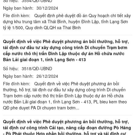
Số hiệu:
3554/QĐ-UBND
Ngày ban hành:
30/12/2024
File đính kèm:
Quyết định phê duyệt đồ án Quy hoạch chi tiết xây
dựng khu trung tâm xã Thái Bình, huyện Đình Lập, tỉnh Lạng Sơn
tỷ lệ 1/500,
Quy dinh QLQH xa Thai Binh
Quyết định về việc Phê duyệt phương án bồi thường, hỗ trợ,
tái định cư đầu tư xây dựng công trình Di chuyển Trạm bơm
cấp nước thô thị trấn Đình Lập thuộc dự án Hồ chứa nước
Bản Lải giai đoạn 1, tỉnh Lạng Sơn - 413
Số hiệu:
3518/QĐ-UBND
Ngày ban hành:
26/12/2024
File đính kèm:
Quyết định về việc Phê duyệt phương án bồi
thường, hỗ trợ, tái định cư đầu tư xây dựng công trình Di chuyển
Trạm bơm cấp nước thô thị trấn Đình Lập thuộc dự án Hồ chứa
nước Bản Lải giai đoạn 1, tỉnh Lạng Sơn - 413,
PL bieu kem theo
QĐ phe duyet PA Di chuyen tram bơm...
Quyết định về việc Phê duyệt phương án bồi thường, hỗ trợ,
tái định cư công trình Cải tạo, nâng cấp đoạn đường Pò Háng
- Pò Phát thuộc Hợp phần bồi thường, hỗ trợ và tái định cư