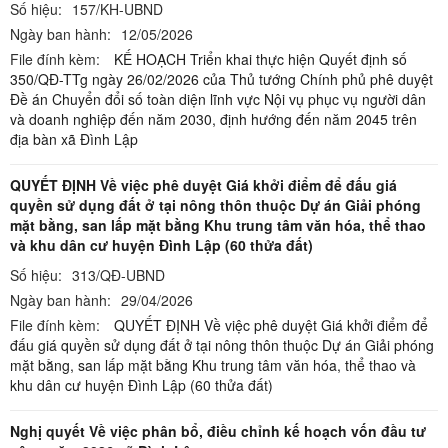
Số hiệu:
157/KH-UBND
Ngày ban hành:
12/05/2026
File đính kèm:
KẾ HOẠCH Triển khai thực hiện Quyết định số
350/QĐ-TTg ngày 26/02/2026 của Thủ tướng Chính phủ phê duyệt
Đề án Chuyển đổi số toàn diện lĩnh vực Nội vụ phục vụ người dân
và doanh nghiệp đến năm 2030, định hướng đến năm 2045 trên
địa bàn xã Đình Lập
QUYẾT ĐỊNH Về việc phê duyệt Giá khởi điểm để đấu giá
quyền sử dụng đất ở tại nông thôn thuộc Dự án Giải phóng
mặt bằng, san lấp mặt bằng Khu trung tâm văn hóa, thể thao
và khu dân cư huyện Đình Lập (60 thửa đất)
Số hiệu:
313/QĐ-UBND
Ngày ban hành:
29/04/2026
File đính kèm:
QUYẾT ĐỊNH Về việc phê duyệt Giá khởi điểm để
đấu giá quyền sử dụng đất ở tại nông thôn thuộc Dự án Giải phóng
mặt bằng, san lấp mặt bằng Khu trung tâm văn hóa, thể thao và
khu dân cư huyện Đình Lập (60 thửa đất)
Nghị quyết Về việc phân bổ, điều chỉnh kế hoạch vốn đầu tư