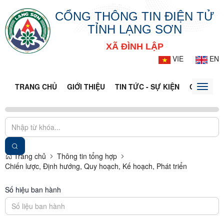
CỔNG THÔNG TIN ĐIỆN TỬ
TỈNH LẠNG SƠN
XÃ ĐÌNH LẬP
VIE
EN
TRANG CHỦ
GIỚI THIỆU
TIN TỨC - SỰ KIỆN
CỔNG TT
Toggle
naviga
Trang chủ
Thông tin tổng hợp
Chiến lược, Định hướng, Quy hoạch, Kế hoạch, Phát triển
Số hiệu ban hành