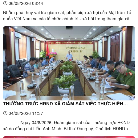
06/08/2026 08:44
Kế hoạch thực hiện Chương trình mục tiêu quốc gia xây
Nhằm phát huy vai trò giám sát, phản biện xã hội của Mặt trận Tổ
dựng nông thôn mới trên địa bàn xã Đình Lập
quốc Việt Nam và các tổ chức chính trị - xã hội trong tham gia xây
dựng chủ trương, chính sách của địa phương. Ngày 6/8/2026, Ủy
ban MTTQ Việt Nam xã Đình Lập tổ chức Hội nghị phản biện xã hội
đối với Dự thảo Kế hoạch thực hiện kịch ...
THƯỜNG TRỰC HĐND XÃ GIÁM SÁT VIỆC THỰC HIỆN
NHIỆM VỤ PHÁT TRIỂN KINH TẾ - XÃ HỘI, GÓP PHẦN
04/08/2026 11:37
THỰC HIỆN MỤC TIÊU TĂNG TRƯỞNG HAI CON SỐ NĂM
Ngày 04/8/2026, Đoàn giám sát của Thường trực HĐND
2026 TRÊN ĐỊA BÀN XÃ
xã do đồng chí Liễu Anh Minh, Bí thư Đảng uỷ, Chủ tịch HĐND xã
làm Trưởng đoàn đã có buổi giám sát UBND xã về việc thực hiện