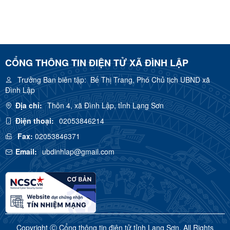
CỔNG THÔNG TIN ĐIỆN TỬ XÃ ĐÌNH LẬP
Trưởng Ban biên tập:
Bế Thị Trang, Phó Chủ tịch UBND xã
Đình Lập
Địa chỉ:
Thôn 4, xã Đình Lập, tỉnh Lạng Sơn
Điện thoại:
02053846214
Fax:
02053846371
Email:
ubdinhlap@gmail.com
Copyright Ⓒ Cổng thông tin điện tử tỉnh Lạng Sơn. All Rights