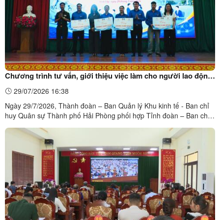
Chương trình tư vấn, giới thiệu việc làm cho người lao động
tại các xã khu vực Đình Lập năm 2026
29/07/2026 16:38
Ngày 29/7/2026, Thành đoàn – Ban Quản lý Khu kinh tế - Ban chỉ
huy Quân sự Thành phố Hải Phòng phối hợp Tỉnh đoàn – Ban chỉ
huy Quân sự Tỉnh Lạng Sơn cùng Đảng ủy xã Đình Lập tổ chức
Chương trình tư vấn, giới thiệu việc làm cho người lao động tại các
xã Đình Lập, Châu Sơn, Kiên Mộc, Thái Bình đến ...