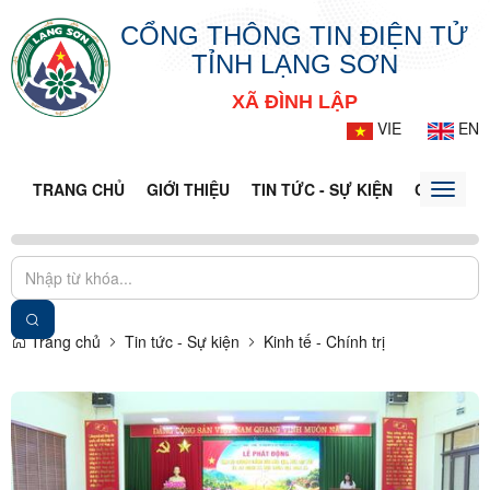
CỔNG THÔNG TIN ĐIỆN TỬ
TỈNH LẠNG SƠN
XÃ ĐÌNH LẬP
VIE
EN
TRANG CHỦ
GIỚI THIỆU
TIN TỨC - SỰ KIỆN
CỔNG TT
Toggle
naviga
Trang chủ
Tin tức - Sự kiện
Kinh tế - Chính trị