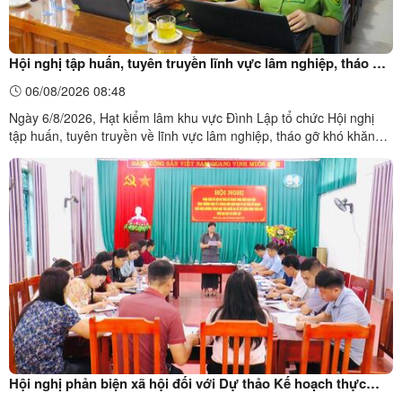
Hội nghị tập huấn, tuyên truyền lĩnh vực lâm nghiệp, tháo gỡ
khó khăn vướng mắc trong công tác quản lý và phát triển
06/08/2026 08:48
rừng
Ngày 6/8/2026, Hạt kiểm lâm khu vực Đình Lập tổ chức Hội nghị
tập huấn, tuyên truyền về lĩnh vực lâm nghiệp, tháo gỡ khó khăn
vướng mắc trong công tác quản lý và phát triển rừng cho lãnh đạo
các cơ quan chuyên môn, cán bộ phụ trách lâm nghiệp các xã Đình
Lập, Kiên Mộc và Thái Bình, lực lượng kiểm ...
Hội nghị phản biện xã hội đối với Dự thảo Kế hoạch thực
hiện kịch bản tăng trưởng 6 tháng cuối năm 2026 và Dự thảo