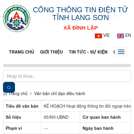
CỔNG THÔNG TIN ĐIỆN TỬ
TỈNH LẠNG SƠN
XÃ ĐÌNH LẬP
VIE
EN
TRANG CHỦ
GIỚI THIỆU
TIN TỨC - SỰ KIỆN
CỔNG TT
Toggle
naviga
Trang chủ
Văn bản chỉ đạo điều hành
Tiêu đề văn bản
KẾ HOẠCH Hoạt động thông tin đối ngoại trên đ
Số hiệu
05/KH-UBND
Cơ quan ban hành
Phạm vi
---
Ngày ban hành