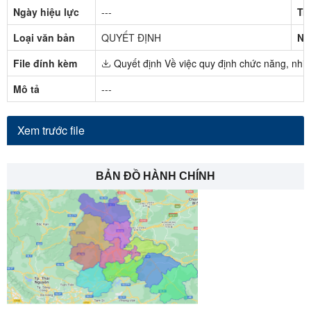
Ngày hiệu lực
---
Tr
Loại văn bản
QUYẾT ĐỊNH
Ng
File đính kèm
Quyết định Về việc quy định chức năng, nhi
Mô tả
---
Xem trước file
BẢN ĐỒ HÀNH CHÍNH