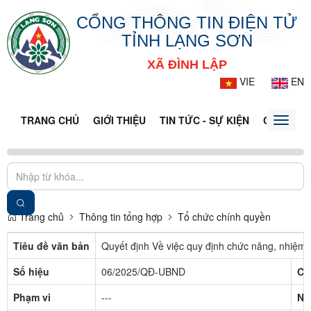
CỔNG THÔNG TIN ĐIỆN TỬ
TỈNH LẠNG SƠN
XÃ ĐÌNH LẬP
VIE
EN
TRANG CHỦ
GIỚI THIỆU
TIN TỨC - SỰ KIỆN
CỔNG TT
Toggle
naviga
Trang chủ
Thông tin tổng hợp
Tổ chức chính quyền
Tiêu đề văn bản
Quyết định Về việc quy định chức năng, nhiệm 
Số hiệu
06/2025/QĐ-UBND
Cơ
Phạm vi
---
Ng