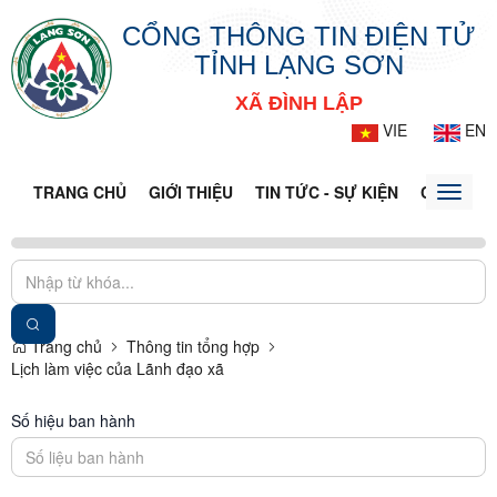
CỔNG THÔNG TIN ĐIỆN TỬ
TỈNH LẠNG SƠN
XÃ ĐÌNH LẬP
VIE
EN
TRANG CHỦ
GIỚI THIỆU
TIN TỨC - SỰ KIỆN
CỔNG TT
Toggle
naviga
Trang chủ
Thông tin tổng hợp
Lịch làm việc của Lãnh đạo xã
Số hiệu ban hành