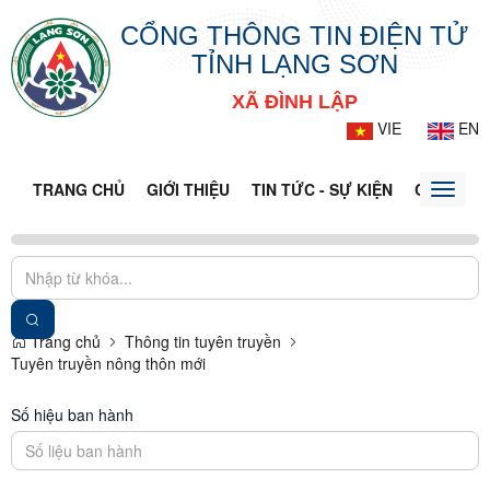
CỔNG THÔNG TIN ĐIỆN TỬ
TỈNH LẠNG SƠN
XÃ ĐÌNH LẬP
VIE
EN
TRANG CHỦ
GIỚI THIỆU
TIN TỨC - SỰ KIỆN
CỔNG TT
Toggle
naviga
Trang chủ
Thông tin tuyên truyền
Tuyên truyền nông thôn mới
Số hiệu ban hành