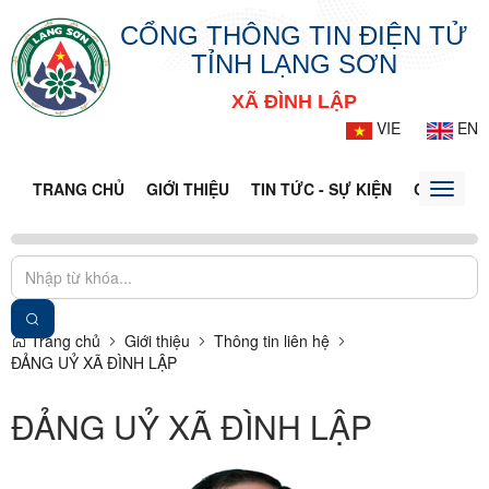
CỔNG THÔNG TIN ĐIỆN TỬ
TỈNH LẠNG SƠN
XÃ ĐÌNH LẬP
VIE
EN
TRANG CHỦ
GIỚI THIỆU
TIN TỨC - SỰ KIỆN
CỔNG TT
Toggle
naviga
Trang chủ
Giới thiệu
Thông tin liên hệ
ĐẢNG UỶ XÃ ĐÌNH LẬP
ĐẢNG UỶ XÃ ĐÌNH LẬP