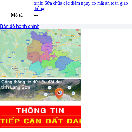
trình: Sửa chữa các điểm nguy cơ mất an toàn giao
thông
Mô tả
---
Xem trước file
Bản đồ hành chính