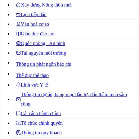
Xây dựng Nông thôn mới
Lịch tiếp dân
Văn hoá cơ sở
Giáo dục đào tạo
Quốc phòng - An ninh
Tài nguyên môi trường
Thông tin phát ngôn báo chí
Thể dục thể thao
Lĩnh vực Y tế
Thông tin dự án, hạng mục đầu tư, đấu thầu, mua sắm
công
Cải cách hành chính
Tổ chức chính quyền
Thông tin quy hoạch