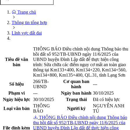
Trang chủ
Thông tin tổng hợp
Lĩnh vực đất đai
THÔNG BÁO Điều chỉnh nội dung Thông báo thu
hồi đất số 952/TB-UBND ngày 11/6/2025 của
Tiêu đề văn
UBND huyện Đình Lập đất để thực hiện công
bản
trình: Sửa chữa các điểm nguy cơ mất an toàn giao
thông tại Km133+400, Km134+220, Km134+560,
Km134+800, Km135+400, QL.31, tỉnh Lạng Sơn
266/TB-
Cơ quan ban
Số hiệu
---
UBND
hành
Phạm vi
---
Ngày ban hành
30/10/2025
Ngày hiệu lực
30/10/2025
Trạng thái
Đã có hiệu lực
THÔNG
NGUYỄN ANH
Loại văn bản
Người ký
BÁO
TÚ
THÔNG BÁO Điều chỉnh nội dung Thông báo
thu hồi đất số 952/TB-UBND ngày 11/6/2025 của
File đính kèm
UBND huyện Đình Lập đất để thực hiện công