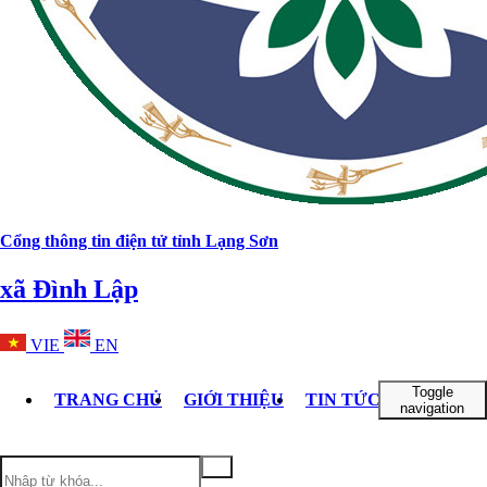
Cổng thông tin điện tử tỉnh Lạng Sơn
xã Đình Lập
VIE
EN
Toggle
TRANG CHỦ
GIỚI THIỆU
TIN TỨC - SỰ KIỆN
navigation