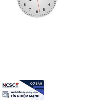
CỔNG THÔNG TIN ĐIỆN TỬ XÃ ĐÌNH LẬP
Trưởng Ban biên tập:
Bế Thị Trang, Phó Chủ tịch UBND xã
Đình Lập
Địa chỉ:
Thôn 4, xã Đình Lập, tỉnh Lạng Sơn
Điện thoại:
02053846214
Fax:
02053846371
Email:
ubdinhlap@gmail.com
Copyright Ⓒ Cổng thông tin điện tử tỉnh Lạng Sơn. All Rights