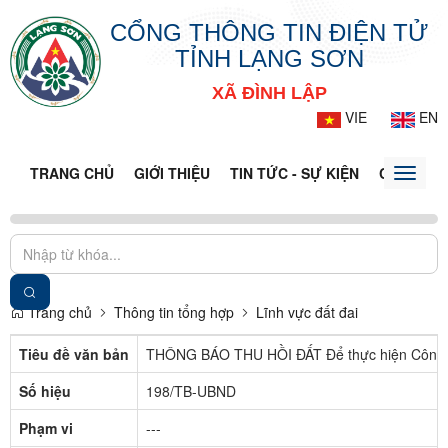
CỔNG THÔNG TIN ĐIỆN TỬ
TỈNH LẠNG SƠN
XÃ ĐÌNH LẬP
VIE
EN
TRANG CHỦ
GIỚI THIỆU
TIN TỨC - SỰ KIỆN
CỔNG TT
Toggle
naviga
Trang chủ
Thông tin tổng hợp
Lĩnh vực đất đai
Tiêu đề văn bản
THÔNG BÁO THU HỒI ĐẤT Để thực hiện Công trì
Số hiệu
198/TB-UBND
Phạm vi
---