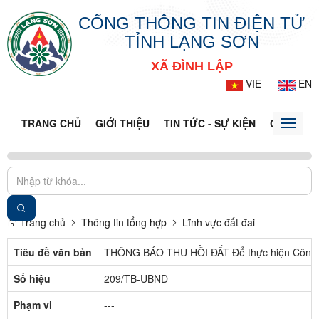
CỔNG THÔNG TIN ĐIỆN TỬ
TỈNH LẠNG SƠN
XÃ ĐÌNH LẬP
VIE
EN
TRANG CHỦ
GIỚI THIỆU
TIN TỨC - SỰ KIỆN
CỔNG TT
Toggle
naviga
Trang chủ
Thông tin tổng hợp
Lĩnh vực đất đai
Tiêu đề văn bản
THÔNG BÁO THU HỒI ĐẤT Để thực hiện Công trì
Số hiệu
209/TB-UBND
Phạm vi
---