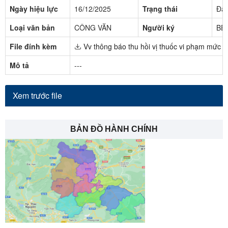
Ngày hiệu lực
16/12/2025
Trạng thái
Đã 
Loại văn bản
CÔNG VĂN
Người ký
BẾ
File đính kèm
Vv thông báo thu hồi vị thuốc vi phạm mức đ
Mô tả
---
Xem trước file
BẢN ĐỒ HÀNH CHÍNH