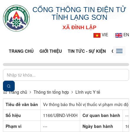
CỔNG THÔNG TIN ĐIỆN TỬ
TỈNH LẠNG SƠN
XÃ ĐÌNH LẬP
VIE
EN
TRANG CHỦ
GIỚI THIỆU
TIN TỨC - SỰ KIỆN
CỔNG TT
Toggle
naviga
Trang chủ
Thông tin tổng hợp
Lĩnh vực Y tế
Tiêu đề văn bản
Vv thông báo thu hồi vị thuốc vi phạm mức độ 3
Số hiệu
1166/UBND-VHXH
Cơ quan ban hành
---
Phạm vi
---
Ngày ban hành
16/