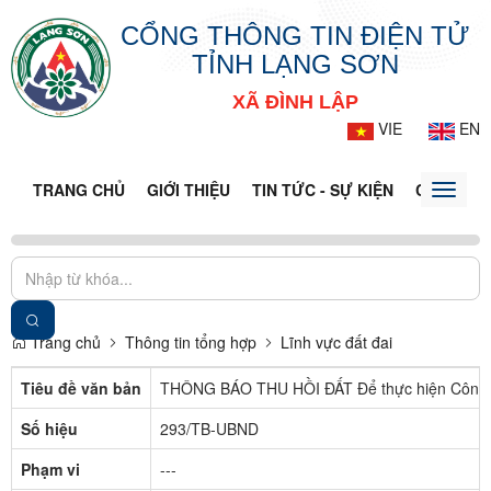
CỔNG THÔNG TIN ĐIỆN TỬ
TỈNH LẠNG SƠN
XÃ ĐÌNH LẬP
VIE
EN
TRANG CHỦ
GIỚI THIỆU
TIN TỨC - SỰ KIỆN
CỔNG TT
Toggle
naviga
Trang chủ
Thông tin tổng hợp
Lĩnh vực đất đai
Tiêu đề văn bản
THÔNG BÁO THU HỒI ĐẤT Để thực hiện Công tr
Số hiệu
293/TB-UBND
Phạm vi
---