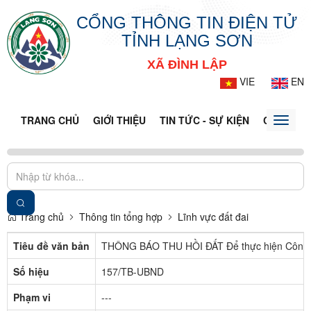
CỔNG THÔNG TIN ĐIỆN TỬ
TỈNH LẠNG SƠN
XÃ ĐÌNH LẬP
VIE
EN
TRANG CHỦ
GIỚI THIỆU
TIN TỨC - SỰ KIỆN
CỔNG TT
Toggle
naviga
Trang chủ
Thông tin tổng hợp
Lĩnh vực đất đai
Tiêu đề văn bản
THÔNG BÁO THU HỒI ĐẤT Để thực hiện Công trì
Số hiệu
157/TB-UBND
Phạm vi
---