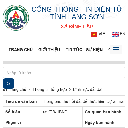
CỔNG THÔNG TIN ĐIỆN TỬ
TỈNH LẠNG SƠN
XÃ ĐÌNH LẬP
VIE
EN
TRANG CHỦ
GIỚI THIỆU
TIN TỨC - SỰ KIỆN
CỔNG TT
Toggle
naviga
Trang chủ
Thông tin tổng hợp
Lĩnh vực đất đai
Tiêu đề văn bản
Thông báo thu hồi đất để thực hiện Dự án nân
Số hiệu
939/TB-UBND
Cơ quan ban hành
Phạm vi
---
Ngày ban hành