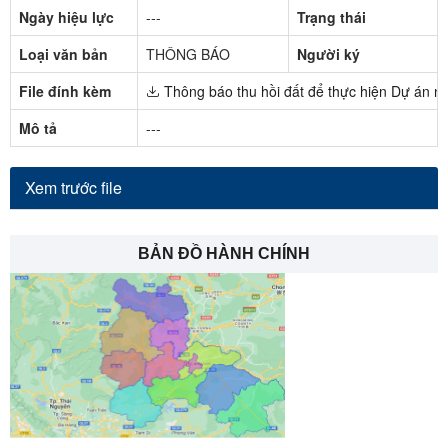
Ngày hiệu lực
---
Trạng thái
Loại văn bản
THÔNG BÁO
Người ký
File đính kèm
Thông báo thu hồi đất để thực hiện Dự án n
Mô tả
---
Xem trước file
BẢN ĐỒ HÀNH CHÍNH