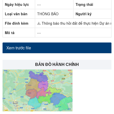
Ngày hiệu lực
---
Trạng thái
Loại văn bản
THÔNG BÁO
Người ký
File đính kèm
Thông báo thu hồi đất để thực hiện Dự án n
Mô tả
---
Xem trước file
BẢN ĐỒ HÀNH CHÍNH