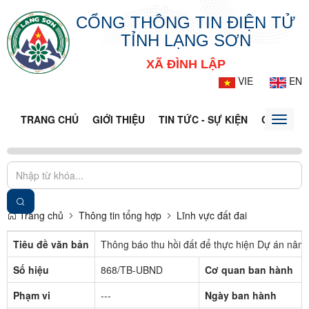
CỔNG THÔNG TIN ĐIỆN TỬ
TỈNH LẠNG SƠN
XÃ ĐÌNH LẬP
VIE
EN
TRANG CHỦ
GIỚI THIỆU
TIN TỨC - SỰ KIỆN
CỔNG TT
Toggle
naviga
Trang chủ
Thông tin tổng hợp
Lĩnh vực đất đai
Tiêu đề văn bản
Thông báo thu hồi đất để thực hiện Dự án nân
Số hiệu
868/TB-UBND
Cơ quan ban hành
Phạm vi
---
Ngày ban hành