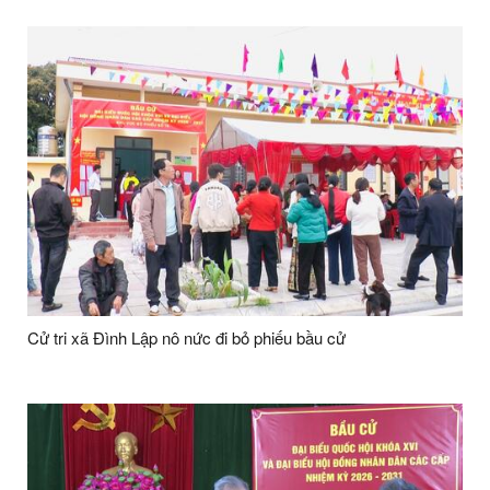
Cử tri xã Đình Lập nô nức đi bỏ phiếu bầu cử