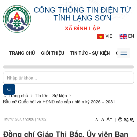
CỔNG THÔNG TIN ĐIỆN TỬ
TỈNH LẠNG SƠN
XÃ ĐÌNH LẬP
VIE
EN
TRANG CHỦ
GIỚI THIỆU
TIN TỨC - SỰ KIỆN
CỔNG TT
Toggle
naviga
Trang chủ
Tin tức - Sự kiện
Bầu cử Quốc hội và HĐND các cấp nhiệm kỳ 2026 – 2031
+
A
Thứ tư, 28/01/2026
|
16:02
A
|
-
A
Đồng chí Giáp Thị Bắc, Ủy viên Ban