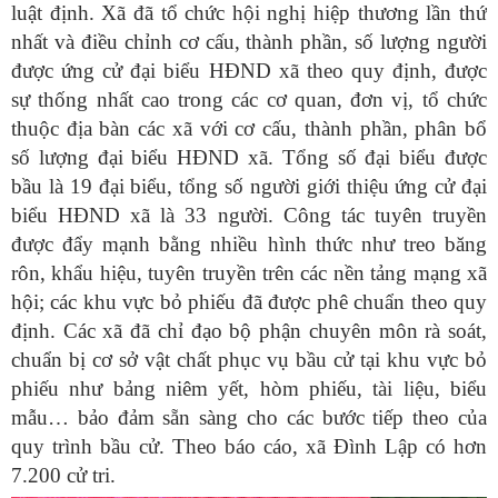
luật định. Xã đã tổ chức hội nghị hiệp thương lần thứ
nhất và điều chỉnh cơ cấu, thành phần, số lượng người
được ứng cử đại biểu HĐND xã theo quy định, được
sự thống nhất cao trong các cơ quan, đơn vị, tổ chức
thuộc địa bàn các xã với cơ cấu, thành phần, phân bổ
số lượng đại biểu HĐND xã.
Tổng số đại biểu được
bầu
là
19 đại biểu
, tổ
ng số người giới thiệu ứng cử đại
biểu HĐND xã
là
33 người
.
C
ông tác tuyên truyền
được
đẩy mạnh
bằng nhiều hình thức như treo băng
rôn, khẩu hiệu, tuyên truyền trên
các nền tảng mạng xã
hội
; các khu vực bỏ phiếu đã được phê chuẩn theo quy
định.
Các xã đã
chỉ đạo bộ phận chuyên môn rà soát,
chuẩn bị cơ sở vật chất phục vụ bầu cử tại khu vực bỏ
phiếu như bảng niêm yết, hòm phiếu, tài liệu, biểu
mẫu… bảo đảm sẵn sàng cho các bước tiếp theo của
quy trình bầu cử.
Theo báo cáo, xã Đình Lập có hơn
7.200 cử tri.