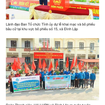
Lãnh đạo Ban Tổ chức Tỉnh ủy dự lễ khai mạc và bỏ phiếu
bầu cử tại khu vực bỏ phiếu số 15, xã Đình Lập
Đoàn Thanh niên, Hội LHPN xã Đình Lập ra quân tuyên