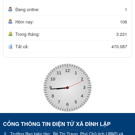
Đang online:
1
Hôm nay:
106
Trong tháng:
3.221
Tất cả:
470.087
CỔNG THÔNG TIN ĐIỆN TỬ XÃ ĐÌNH LẬP
Trưởng Ban biên tập:
Bế Thị Trang, Phó Chủ tịch UBND xã