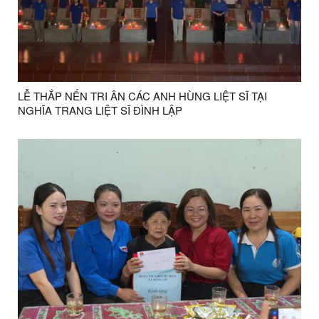
LỄ THẮP NẾN TRI ÂN CÁC ANH HÙNG LIỆT SĨ TẠI
NGHĨA TRANG LIỆT SĨ ĐÌNH LẬP