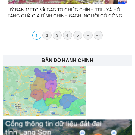
UỶ BAN MTTQ VÀ CÁC TỔ CHỨC CHÍNH TRỊ - XÃ HỘI
TẶNG QUÀ GIA ĐÌNH CHÍNH SÁCH, NGƯỜI CÓ CÔNG
NHÂN DỊP KỶ NIỆM 79 NĂM NGÀYTHƯƠNG BINH - LIỆT
SĨ
1
2
3
4
5
»
»»
BẢN ĐỒ HÀNH CHÍNH