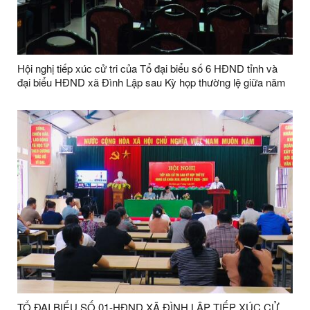
Hội nghị tiếp xúc cử tri của Tổ đại biểu số 6 HĐND tỉnh và
đại biểu HĐND xã Đình Lập sau Kỳ họp thường lệ giữa năm
2026
TỔ ĐẠI BIỂU SỐ 01-HĐND XÃ ĐÌNH LẬP TIẾP XÚC CỬ