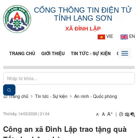
CỔNG THÔNG TIN ĐIỆN TỬ
TỈNH LẠNG SƠN
XÃ ĐÌNH LẬP
VIE
EN
TRANG CHỦ
GIỚI THIỆU
TIN TỨC - SỰ KIỆN
CỔNG TT
Toggle
naviga
Trang chủ
Tin tức - Sự kiện
An ninh - Quốc phòng
+
A
Thứ bảy, 14/02/2026
|
21:04
A
|
-
A
Công an xã Đình Lập trao tặng quà