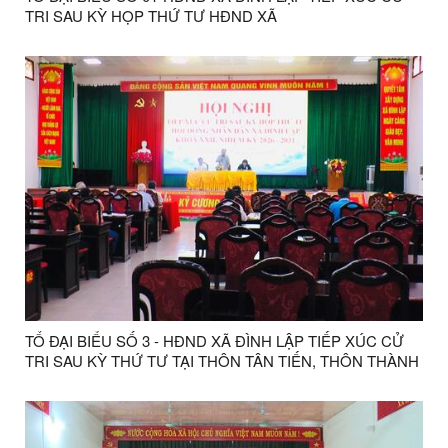
TRI SAU KỲ HỌP THỨ TƯ HĐND XÃ
TỔ ĐẠI BIỂU SỐ 3 - HĐND XÃ ĐÌNH LẬP TIẾP XÚC CỬ
TRI SAU KỲ THỨ TƯ TẠI THÔN TÂN TIẾN, THÔN THÀNH
CÔNG