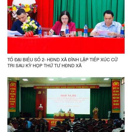
TỔ ĐẠI BIỂU SỐ 2- HĐND XÃ ĐÌNH LẬP TIẾP XÚC CỬ
TRI SAU KỲ HỌP THỨ TƯ HĐND XÃ