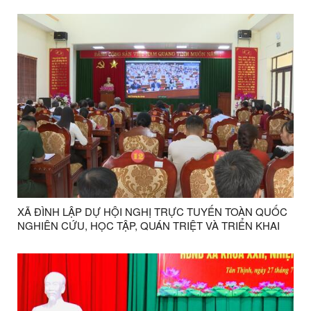
NĂM 2026 TRÊN ĐỊA BÀN XÃ
XÃ ĐÌNH LẬP DỰ HỘI NGHỊ TRỰC TUYẾN TOÀN QUỐC
NGHIÊN CỨU, HỌC TẬP, QUÁN TRIỆT VÀ TRIỂN KHAI
THỰC HIỆN NGHỊ QUYẾT HỘI NGHỊ LẦN THỨ BA BAN
CHẤP HÀNH TRUNG ƯƠNG ĐẢNG KHOÁ XIV