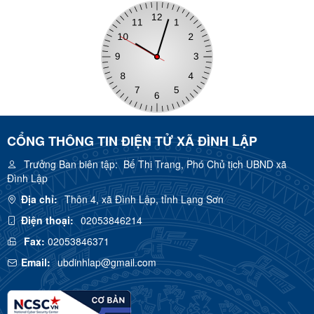
CỔNG THÔNG TIN ĐIỆN TỬ XÃ ĐÌNH LẬP
Trưởng Ban biên tập:
Bế Thị Trang, Phó Chủ tịch UBND xã
Đình Lập
Địa chỉ:
Thôn 4, xã Đình Lập, tỉnh Lạng Sơn
Điện thoại:
02053846214
Fax:
02053846371
Email:
ubdinhlap@gmail.com