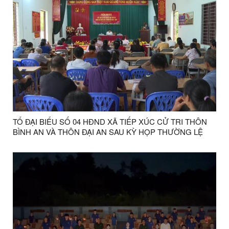
TỔ ĐẠI BIỂU SỐ 04 HĐND XÃ TIẾP XÚC CỬ TRI THÔN
BÌNH AN VÀ THÔN ĐẠI AN SAU KỲ HỌP THƯỜNG LỆ
GIỮA NĂM 2026