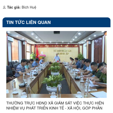
Tác giả:
Bích Huệ
TIN TỨC LIÊN QUAN
THƯỜNG TRỰC HĐND XÃ GIÁM SÁT VIỆC THỰC HIỆN
NHIỆM VỤ PHÁT TRIỂN KINH TẾ - XÃ HỘI, GÓP PHẦN
THỰC HIỆN MỤC TIÊU TĂNG TRƯỞNG HAI CON SỐ