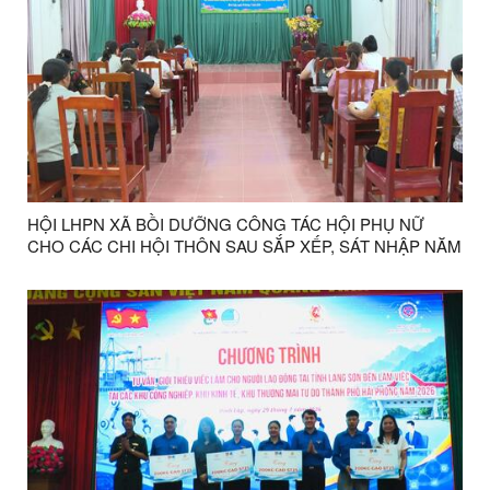
HỘI LHPN XÃ BỒI DƯỠNG CÔNG TÁC HỘI PHỤ NỮ
CHO CÁC CHI HỘI THÔN SAU SẮP XẾP, SÁT NHẬP NĂM
2026