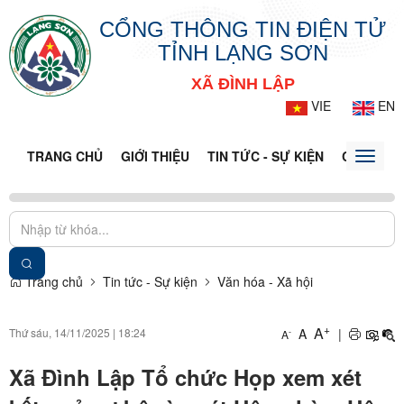
CỔNG THÔNG TIN ĐIỆN TỬ
TỈNH LẠNG SƠN
XÃ ĐÌNH LẬP
VIE
EN
TRANG CHỦ
GIỚI THIỆU
TIN TỨC - SỰ KIỆN
CỔNG TT
Toggle
naviga
Trang chủ
Tin tức - Sự kiện
Văn hóa - Xã hội
+
A
Thứ sáu, 14/11/2025
|
18:24
A
|
-
A
Xã Đình Lập Tổ chức Họp xem xét