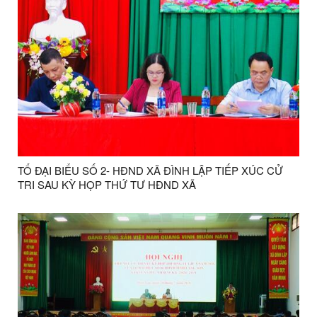
TỔ ĐẠI BIỂU SỐ 2- HĐND XÃ ĐÌNH LẬP TIẾP XÚC CỬ
TRI SAU KỲ HỌP THỨ TƯ HĐND XÃ