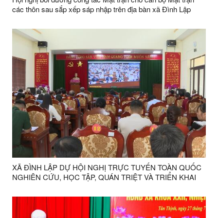
các thôn sau sắp xếp sáp nhập trên địa bàn xã Đình Lập
năm 2026
XÃ ĐÌNH LẬP DỰ HỘI NGHỊ TRỰC TUYẾN TOÀN QUỐC
NGHIÊN CỨU, HỌC TẬP, QUÁN TRIỆT VÀ TRIỂN KHAI
THỰC HIỆN NGHỊ QUYẾT HỘI NGHỊ LẦN THỨ BA BAN
CHẤP HÀNH TRUNG ƯƠNG ĐẢNG KHOÁ XIV