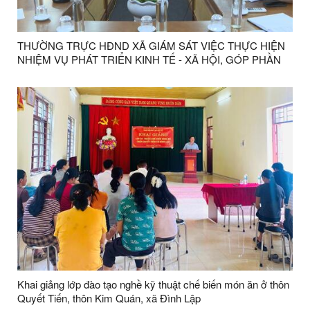
THƯỜNG TRỰC HĐND XÃ GIÁM SÁT VIỆC THỰC HIỆN
NHIỆM VỤ PHÁT TRIỂN KINH TẾ - XÃ HỘI, GÓP PHẦN
THỰC HIỆN MỤC TIÊU TĂNG TRƯỞNG HAI CON SỐ
NĂM 2026 TRÊN ĐỊA BÀN XÃ
Khai giảng lớp đào tạo nghề kỹ thuật chế biến món ăn ở thôn
Quyết Tiến, thôn Kim Quán, xã Đình Lập