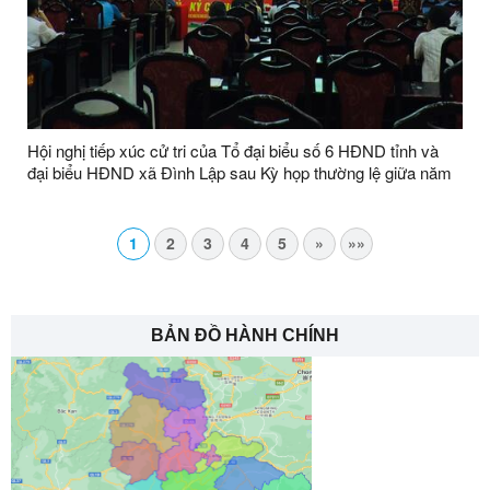
Hội nghị tiếp xúc cử tri của Tổ đại biểu số 6 HĐND tỉnh và
đại biểu HĐND xã Đình Lập sau Kỳ họp thường lệ giữa năm
2026
1
2
3
4
5
»
»»
BẢN ĐỒ HÀNH CHÍNH