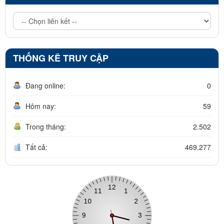
THỐNG KÊ TRUY CẬP
Đang online:
0
Hôm nay:
59
Trong tháng:
2.502
Tất cả:
469.277