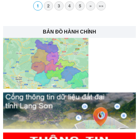
1
2
3
4
5
»
»»
BẢN ĐỒ HÀNH CHÍNH