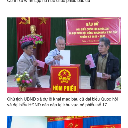
Cử tri xã Đình Lập nô nức đi bỏ phiếu bầu cử
Chủ tịch UBND xã dự lễ khai mạc bầu cử đại biểu Quốc hội
và đại biểu HĐND các cấp tại khu vực bỏ phiếu số 17