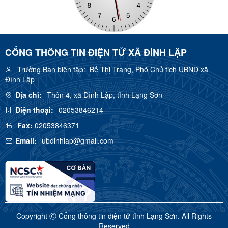
CỔNG THÔNG TIN ĐIỆN TỬ XÃ ĐÌNH LẬP
Trưởng Ban biên tập:
Bế Thị Trang, Phó Chủ tịch UBND xã
Đình Lập
Địa chỉ:
Thôn 4, xã Đình Lập, tỉnh Lạng Sơn
Điện thoại:
02053846214
Fax:
02053846371
Email:
ubdinhlap@gmail.com
Copyright Ⓒ Cổng thông tin điện tử tỉnh Lạng Sơn. All Rights
Reserved