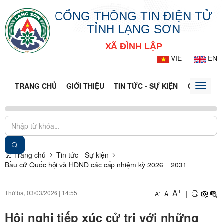
CỔNG THÔNG TIN ĐIỆN TỬ
TỈNH LẠNG SƠN
XÃ ĐÌNH LẬP
VIE
EN
TRANG CHỦ
GIỚI THIỆU
TIN TỨC - SỰ KIỆN
CỔNG TT
Toggle
naviga
Trang chủ
Tin tức - Sự kiện
Bầu cử Quốc hội và HĐND các cấp nhiệm kỳ 2026 – 2031
+
A
Thứ ba, 03/03/2026
|
14:55
A
|
-
A
Hội nghị tiếp xúc cử tri với những