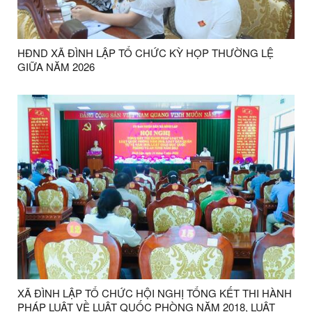
HĐND XÃ ĐÌNH LẬP TỔ CHỨC KỲ HỌP THƯỜNG LỆ
GIỮA NĂM 2026
XÃ ĐÌNH LẬP TỔ CHỨC HỘI NGHỊ TỔNG KẾT THI HÀNH
PHÁP LUẬT VỀ LUẬT QUỐC PHÒNG NĂM 2018, LUẬT