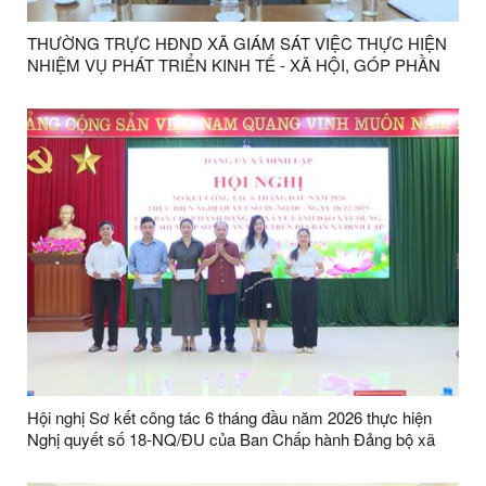
THƯỜNG TRỰC HĐND XÃ GIÁM SÁT VIỆC THỰC HIỆN
NHIỆM VỤ PHÁT TRIỂN KINH TẾ - XÃ HỘI, GÓP PHẦN
THỰC HIỆN MỤC TIÊU TĂNG TRƯỞNG HAI CON SỐ
NĂM 2026 TRÊN ĐỊA BÀN XÃ
Hội nghị Sơ kết công tác 6 tháng đầu năm 2026 thực hiện
Nghị quyết số 18-NQ/ĐU của Ban Chấp hành Đảng bộ xã