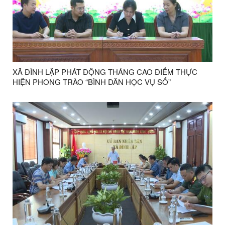
XÃ ĐÌNH LẬP PHÁT ĐỘNG THÁNG CAO ĐIỂM THỰC
HIỆN PHONG TRÀO “BÌNH DÂN HỌC VỤ SỐ”