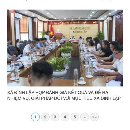
DÂN QUÂN TỰ VỆ NĂM 2019 VÀ LUẬT GIÁO DỤC QUỐC
PHÒNG VÀ AN NINH NĂM 2013
XÃ ĐÌNH LẬP HỌP ĐÁNH GIÁ KẾT QUẢ VÀ ĐỀ RA
NHIỆM VỤ, GIẢI PHÁP ĐỐI VỚI MỤC TIÊU XÃ ĐÌNH LẬP
ĐẠT CHUẨN NÔNG THÔN MỚI NĂM 2026
1
2
3
4
5
»
»»