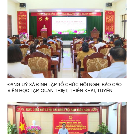
ĐẢNG UỶ XÃ ĐÌNH LẬP TỔ CHỨC HỘI NGHỊ BÁO CÁO
VIÊN HỌC TẬP, QUÁN TRIỆT, TRIỂN KHAI, TUYÊN
TRUYỀN CÁC VĂN BẢN CỦA TRUNG ƯƠNG, CỦA TỈNH,
CỦA XÃ