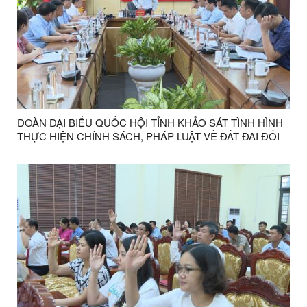
ĐOÀN ĐẠI BIỂU QUỐC HỘI TỈNH KHẢO SÁT TÌNH HÌNH
THỰC HIỆN CHÍNH SÁCH, PHÁP LUẬT VỀ ĐẤT ĐAI ĐỐI
VỚI ĐỒNG BÀO DÂN TỘC THIỂU SỐ, VÙNG DÂN TỘC
THIỂU SỐ VÀ MIỀN NÚI TẠI XÃ ĐÌNH LẬP