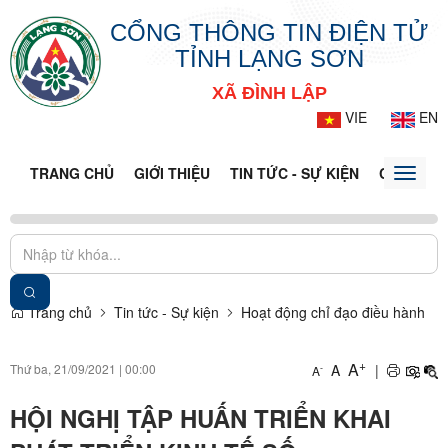
CỔNG THÔNG TIN ĐIỆN TỬ
TỈNH LẠNG SƠN
XÃ ĐÌNH LẬP
VIE
EN
TRANG CHỦ
GIỚI THIỆU
TIN TỨC - SỰ KIỆN
CỔNG TT
Toggle
naviga
Trang chủ
Tin tức - Sự kiện
Hoạt động chỉ đạo điều hành
+
A
Thứ ba, 21/09/2021
|
00:00
A
|
-
A
HỘI NGHỊ TẬP HUẤN TRIỂN KHAI