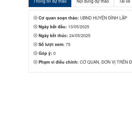
Thông tin dự thảo
Nội dung dự thảo
Tải về
Cơ quan soạn thảo:
UBND HUYỆN ĐÌNH LẬP
Ngày bắt đầu:
13/05/2025
Ngày kết thúc:
24/05/2025
Số lượt xem:
75
Góp ý:
0
Phạm vi điểu chỉnh:
CƠ QUAN, ĐƠN VỊ TRÊN Đ