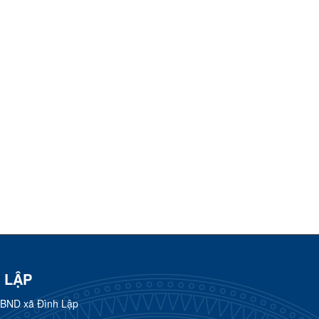
 LẬP
UBND xã Đình Lập