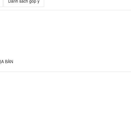
Danh sách góp ý
ỊA BÀN