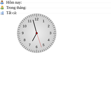
Hôm nay:
Trong tháng:
Tất cả:
CỔNG THÔNG TIN ĐIỆN TỬ XÃ ĐÌNH LẬP
Trưởng Ban biên tập:
Bế Thị Trang, Phó Chủ tịch UBND xã Đìn
Địa chỉ:
Thôn 4, xã Đình Lập, tỉnh Lạng Sơn
Điện thoại:
02053846214
Fax:
02053846371
Email:
ubdinhlap@gmail.com