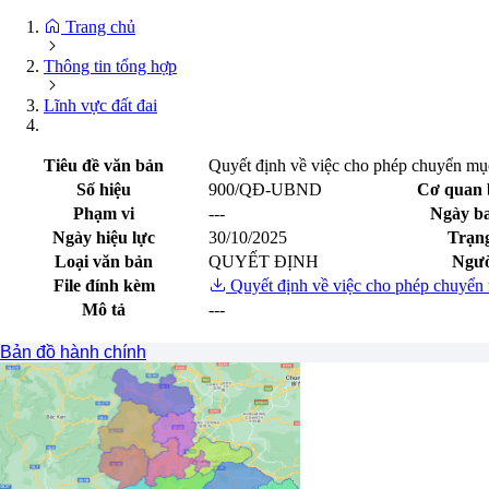
Trang chủ
Thông tin tổng hợp
Lĩnh vực đất đai
Tiêu đề văn bản
Quyết định về việc cho phép chuyển mụ
Số hiệu
900/QĐ-UBND
Cơ quan 
Phạm vi
---
Ngày b
Ngày hiệu lực
30/10/2025
Trạng
Loại văn bản
QUYẾT ĐỊNH
Ngườ
File đính kèm
Quyết định về việc cho phép chuyển
Mô tả
---
Xem trước file
Bản đồ hành chính