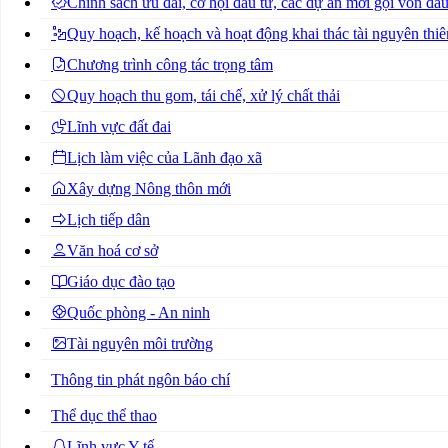
Chính sách ưu đãi, cơ hội đầu tư, các dự án mời gọi vốn đầu
Quy hoạch, kế hoạch và hoạt động khai thác tài nguyên thiê
Chương trình công tác trọng tâm
Quy hoạch thu gom, tái chế, xử lý chất thải
Lĩnh vực đất đai
Lịch làm việc của Lãnh đạo xã
Xây dựng Nông thôn mới
Lịch tiếp dân
Văn hoá cơ sở
Giáo dục đào tạo
Quốc phòng - An ninh
Tài nguyên môi trường
Thông tin phát ngôn báo chí
Thể dục thể thao
Lĩnh vực Y tế