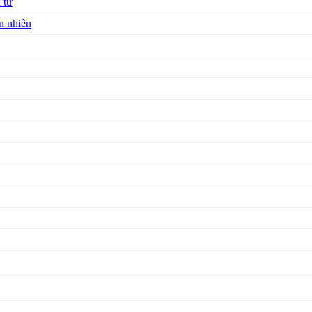
 tư
n nhiên