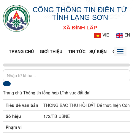
CỔNG THÔNG TIN ĐIỆN TỬ
TỈNH LẠNG SƠN
XÃ ĐÌNH LẬP
VIE
EN
TRANG CHỦ
GIỚI THIỆU
TIN TỨC - SỰ KIỆN
CỔNG TT
Toggle
naviga
Trang chủ
Thông tin tổng hợp
Lĩnh vực đất đai
Tiêu đề văn bản
THÔNG BÁO THU HỒI ĐẤT Để thực hiện Công tr
Số hiệu
172/TB-UBNE
Phạm vi
---