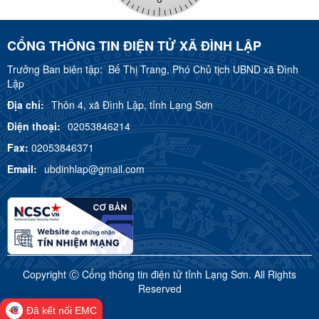
CỔNG THÔNG TIN ĐIỆN TỬ XÃ ĐÌNH LẬP
Trưởng Ban biên tập:
Bế Thị Trang, Phó Chủ tịch UBND xã Đình
Lập
Địa chỉ:
Thôn 4, xã Đình Lập, tỉnh Lạng Sơn
Điện thoại:
02053846214
Fax:
02053846371
Email:
ubdinhlap@gmail.com
Copyright Ⓒ Cổng thông tin điện tử tỉnh Lạng Sơn. All Rights
Reserved
Đã kết nối EMC