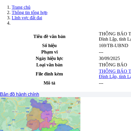
Trang chủ
Thông tin tổng hợp
Lĩnh vực đất đai
THÔNG BÁO THU H
Tiêu đề văn bản
Đình Lập, tỉnh 
Số hiệu
169/TB-UBND
Phạm vi
---
Ngày hiệu lực
30/09/2025
Loại văn bản
THÔNG BÁO
THÔNG BÁO THU H
File đính kèm
Đình Lập, tỉnh 
Mô tả
---
Xem trước file
Bản đồ hành chính