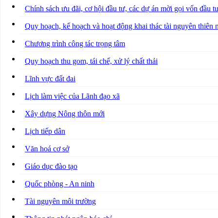
Chính sách ưu đãi, cơ hội đầu tư, các dự án mời gọi vốn đầu t
Quy hoạch, kế hoạch và hoạt động khai thác tài nguyên thiên 
Chương trình công tác trọng tâm
Quy hoạch thu gom, tái chế, xử lý chất thải
Lĩnh vực đất đai
Lịch làm việc của Lãnh đạo xã
Xây dựng Nông thôn mới
Lịch tiếp dân
Văn hoá cơ sở
Giáo dục đào tạo
Quốc phòng - An ninh
Tài nguyên môi trường