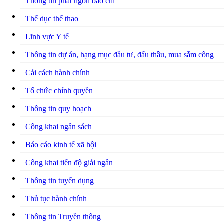
Thông tin phát ngôn báo chí
Thể dục thể thao
Lĩnh vực Y tế
Thông tin dự án, hạng mục đầu tư, đấu thầu, mua sắm công
Cải cách hành chính
Tổ chức chính quyền
Thông tin quy hoạch
Công khai ngân sách
Báo cáo kinh tế xã hội
Công khai tiến độ giải ngân
Thông tin tuyển dụng
Thủ tục hành chính
Thông tin Truyền thông