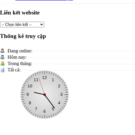
Liên kết website
Thống kê truy cập
Đang online:
Hôm nay:
Trong tháng:
Tất cả:
CỔNG THÔNG TIN ĐIỆN TỬ XÃ ĐÌNH LẬP