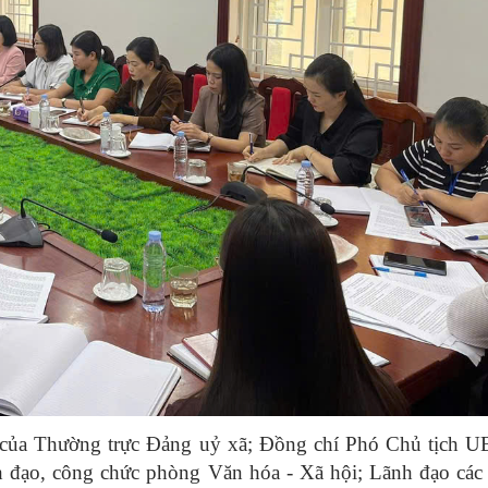
c của Thường trực Đảng uỷ xã; Đồng chí Phó Chủ tịch 
đạo, công chức phòng Văn hóa - Xã hội; Lãnh đạo các