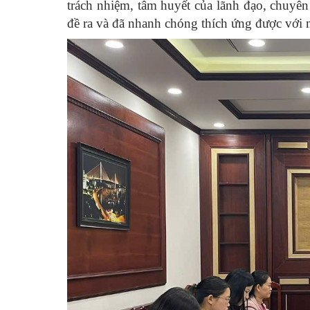
trách nhiệm, tâm huyết của lãnh đạo, chuyê
đề ra và đã nhanh chóng thích ứng được với 