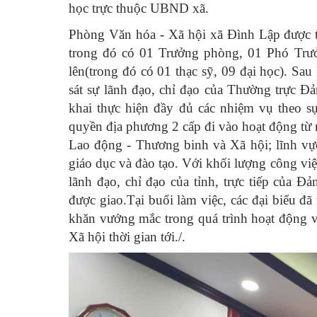
học trực thuộc UBND xã.
Phòng Văn hóa - Xã hội xã Đình Lập được th
trong đó có 01 Trưởng phòng, 01 Phó Trưở
lên(trong đó có 01 thạc sỹ, 09 đại học). Sa
sát sự lãnh đạo, chỉ đạo của Thường trực Đ
khai thực hiện đầy đủ các nhiệm vụ theo s
quyền địa phương 2 cấp đi vào hoạt động từ 
Lao động - Thương binh và Xã hội; lĩnh vực
giáo dục và đào tạo. Với khối lượng công vi
lãnh đạo, chỉ đạo của tỉnh, trực tiếp củ
được giao.Tại buổi làm việc, các đại biểu đã 
khăn vướng mắc trong quá trình hoạt động v
Xã hội thời gian tới./.