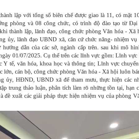
ành lập với tổng số biên chế được giao là 11, có mặt 1
ng phòng và 08 công chức, có trình độ đào tạo từ Đại 
u khi thành lập, lãnh đạo, công chức phòng Văn hóa - Xã
ảng ủy, lãnh đạo UBND xã, căn cứ chức năng- nhiệm vụ 
ự hướng dẫn của các sở, ngành cấp trên. sau khi mô hìn
ngày 01/07/2025. Cụ thể trên các lĩnh vực gồm: Lĩnh vực
 Y tế, văn hóa, khoa học và thông tin; Lĩnh vực chuyển
ệc lớn, cán bộ, công chức phòng Văn hóa - Xã hội luôn bá
a Đảng ủy, HĐND, UBND xã để tham mưu, thực hiện các n
tập trung thảo luận, phân tích làm rõ những tồn tại, hạn 
à đề xuất các giải pháp thực hiện nhiệm vụ của phòng V