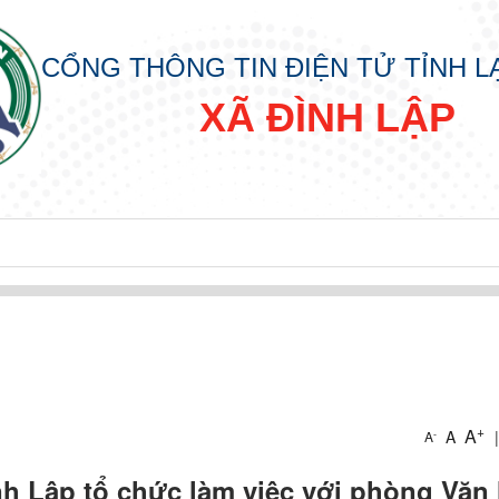
CỔNG THÔNG TIN ĐIỆN TỬ TỈNH 
XÃ ĐÌNH LẬP
+
A
A
|
-
A
h Lập tổ chức làm việc với phòng Văn 