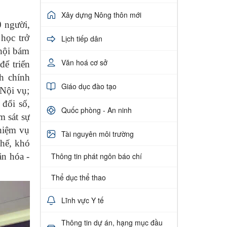
Xây dựng Nông thôn mới
0 người,
học trở
Lịch tiếp dân
 hội bám
Văn hoá cơ sở
để triển
h chính
Giáo dục đào tạo
 Nội vụ;
 đổi số,
Quốc phòng - An ninh
m sát sự
hiệm vụ
Tài nguyên môi trường
chế, khó
ăn hóa -
Thông tin phát ngôn báo chí
Thể dục thể thao
Lĩnh vực Y tế
Thông tin dự án, hạng mục đầu