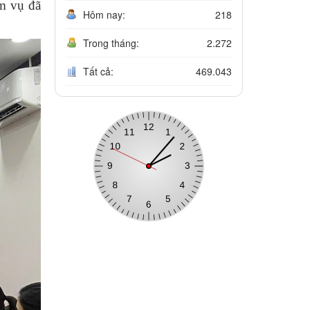
ệm vụ đã
Hôm nay:
218
Trong tháng:
2.272
Tất cả:
469.043