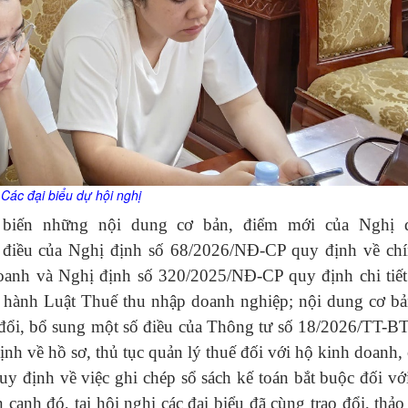
Các đại biểu dự hội nghị
ổ biến những nội dung cơ bản, điểm mới của Nghị 
điều của Nghị định số 68/2026/NĐ-CP quy định về chí
doanh và Nghị định số 320/2025/NĐ-CP quy định chi tiết
i hành Luật Thuế thu nhập doanh nghiệp; nội dung cơ b
đổi, bổ sung một số điều của Thông tư số 18/2026/TT-B
nh về hồ sơ, thủ tục quản lý thuế đối với hộ kinh doanh,
y định về việc ghi chép sổ sách kế toán bắt buộc đối vớ
cạnh đó, tại hội nghị các đại biểu đã cùng trao đổi, thảo