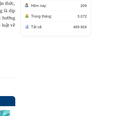
ận thức,
Hôm nay:
209
g là dịp
Trong tháng:
3.072
i hướng
 luật về
Tất cả:
469.924