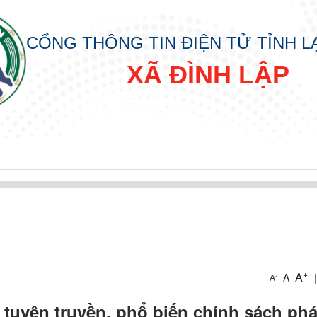
CỔNG THÔNG TIN ĐIỆN TỬ TỈNH 
XÃ ĐÌNH LẬP
+
A
A
|
-
A
 tuyên truyền, phổ biến chính sách ph