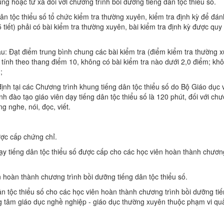
ng hoặc từ xa đối với chương trình bồi dưỡng tiếng dân tộc thiểu số.
dân tộc thiểu số tổ chức kiểm tra thường xuyên, kiểm tra định kỳ để đán
 tiết) phải có bài kiểm tra thường xuyên, bài kiểm tra định kỳ được quy
au: Đạt điểm trung bình chung các bài kiểm tra (điểm kiểm tra thường 
ên tính theo thang điểm 10, không có bài kiểm tra nào dưới 2,0 điểm; kh
;
 định tại các Chương trình khung tiếng dân tộc thiểu số do Bộ Giáo dục
nh đào tạo giáo viên dạy tiếng dân tộc thiểu số là 120 phút, đối với chư
g nghe, nói, đọc, viết.
ược cấp chứng chỉ.
ạy tiếng dân tộc thiểu số được cấp cho các học viên hoàn thành chương
 hoàn thành chương trình bồi dưỡng tiếng dân tộc thiểu số.
ân tộc thiểu số cho các học viên hoàn thành chương trình bồi dưỡng ti
ng tâm giáo dục nghề nghiệp - giáo dục thường xuyên thuộc phạm vi quả