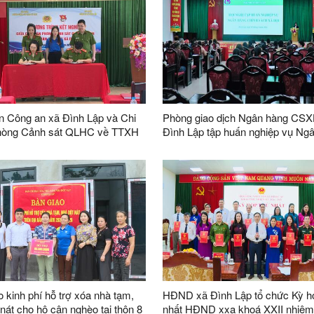
n Công an xã Đình Lập và Chi
Phòng giao dịch Ngân hàng CS
hòng Cảnh sát QLHC về TTXH
Đình Lập tập huấn nghiệp vụ Ng
chương trình phối hợp giai đoạn
hàng chính sách xã hội năm 2026
030
Đình Lập
o kinh phí hỗ trợ xóa nhà tạm,
HĐND xã Đình Lập tổ chức Kỳ h
 nát cho hộ cận nghèo tại thôn 8
nhất HĐND xxa khoá XXII nhiệm