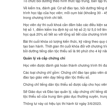
Tổ chức bồi dưỡng theo hình thức tập trung, bán tập tru
Về kiểm tra, đánh giá: Cơ sở đào tạo, bồi dưỡng tiếng 
trình học tập của học viên; mỗi cụm bài (khoảng 30 - 45
trong chương trình chi tiết.
Học viên dự thi cuối khoá cần đảm bảo các điều kiện s
hệ số 1, điểm kiểm tra định kỳ có hệ số 2) từ 5,0 trở l
học quá 20% số tiết so với tổng số tiết của chương trình
Bài thi cuối khóa có lượng kiến thức, kỹ năng theo quy
tạo ban hành. Thời gian thi cuối khóa đối với chương trì
bồi dưỡng tiếng dân tộc thiểu số là 90 phút cho 4 kỹ năn
Quản lý và cấp chứng chỉ
Học viên được đánh giá hoàn thành chương trình thì đ
Các loại chứng chỉ gồm: Chứng chỉ đào tạo giáo viên d
đào tạo giáo viên dạy tiếng dân tộc thiểu số.
Chứng chỉ tiếng dân tộc thiểu số được cấp cho học viên
Sở Giáo dục và Đào tạo quản lý, cấp chứng chỉ tiếng d
tộc thiểu số của trung tâm giáo dục thường xuyên, tru
Thông tư này có hiệu lực thi hành từ ngày 3/6/2023.