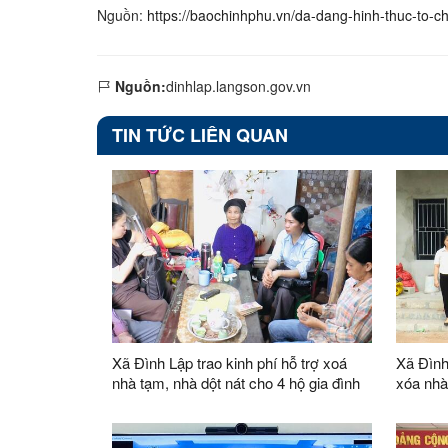
Nguồn:
https://baochinhphu.vn/da-dang-hinh-thuc-to-
Nguồn:
dinhlap.langson.gov.vn
TIN TỨC LIÊN QUAN
Xã Đình Lập trao kinh phí hỗ trợ xoá
Xã Đình
nhà tạm, nhà dột nát cho 4 hộ gia đình
xóa nhà
Tiến