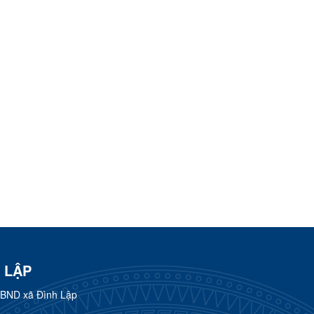
 LẬP
UBND xã Đình Lập