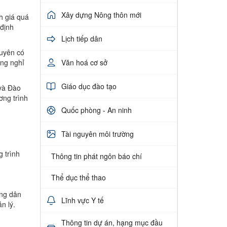
Xây dựng Nông thôn mới
h giá quá
 định
Lịch tiếp dân
xuyên có
Văn hoá cơ sở
ông nghỉ
Giáo dục đào tạo
 và Đào
ơng trình
Quốc phòng - An ninh
Tài nguyên môi trường
 trình
Thông tin phát ngôn báo chí
Thể dục thể thao
ếng dân
Lĩnh vực Y tế
n lý.
Thông tin dự án, hạng mục đầu