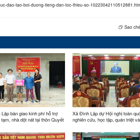
chuc-dao-tao-boi-duong-tieng-dan-toc-thieu-so-10223042110512881.ht
Sao ché
 Lập bàn giao kinh phí hỗ trợ
Xã Đình Lập dự Hội nghị toàn qu
 tạm, nhà dột nát tại thôn Quyết
nghiên cứu, học tập, quán triệt và
khai thực hiện Nghị quyết Hội ngh
thứ hai Ban Chấp hành Trung ươ
Đảng khóa XIV