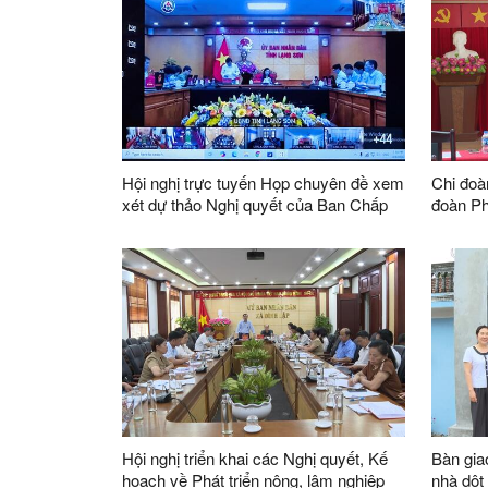
Hội nghị trực tuyến Họp chuyên đề xem
Chi đoà
xét dự thảo Nghị quyết của Ban Chấp
đoàn P
hành Đảng bộ tỉnh
ký kết 
2026–2
Hội nghị triển khai các Nghị quyết, Kế
Bàn gia
hoạch về Phát triển nông, lâm nghiệp
nhà dột