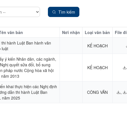
Tìm kiếm
Tên văn bản
Nơi nhận
Loại văn bản
File đ
i thi hành Luật Ban hành văn
KẾ HOẠCH
 luật
ấy ý kiến Nhân dân, các ngành,
 Nghị quyết sửa đổi, bổ sung
KẾ HOẠCH
ến pháp nước Cộng hòa xã hội
m năm 2013
iển khai thực hiện các Nghị định
hướng dẫn thi hành Luật Ban
CÔNG VĂN
,
L năm 2025