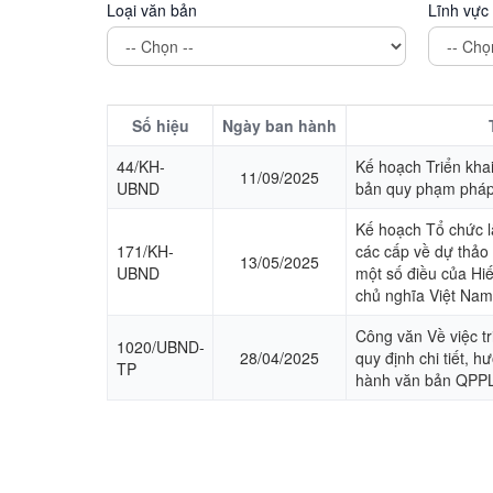
Loại văn bản
Lĩnh vực
Số hiệu
Ngày ban hành
44/KH-
Kế hoạch Triển kha
11/09/2025
UBND
bản quy phạm pháp
Kế hoạch Tổ chức l
171/KH-
các cấp về dự thảo
13/05/2025
UBND
một số điều của Hi
chủ nghĩa Việt Na
Công văn Về việc tr
1020/UBND-
28/04/2025
quy định chi tiết, 
TP
hành văn bản QPP