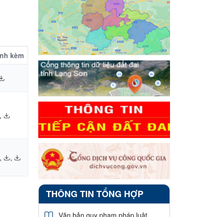
ính kèm
,
,
,
THÔNG TIN TỔNG HỢP
Văn bản quy phạm pháp luật