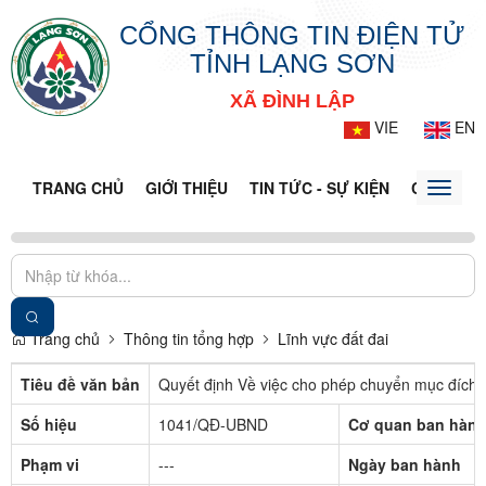
CỔNG THÔNG TIN ĐIỆN TỬ
TỈNH LẠNG SƠN
XÃ ĐÌNH LẬP
VIE
EN
TRANG CHỦ
GIỚI THIỆU
TIN TỨC - SỰ KIỆN
CỔNG TT
Toggle
naviga
Trang chủ
Thông tin tổng hợp
Lĩnh vực đất đai
Tiêu đề văn bản
Quyết định Về việc cho phép chuyển mục đích 
Số hiệu
1041/QĐ-UBND
Cơ quan ban hàn
Phạm vi
---
Ngày ban hành