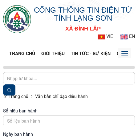
CỔNG THÔNG TIN ĐIỆN TỬ
TỈNH LẠNG SƠN
XÃ ĐÌNH LẬP
VIE
EN
TRANG CHỦ
GIỚI THIỆU
TIN TỨC - SỰ KIỆN
CỔNG TT
Toggle
naviga
Trang chủ
Văn bản chỉ đạo điều hành
Số hiệu ban hành
Ngày ban hành