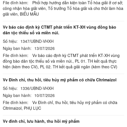
File đính kèm:
Phối hợp hướng dẫn kiện toàn Tổ hòa giải ở cơ sở;
công nhận hòa giải viên, Tổ trưởng Tổ hòa giải và cho thôi làm hòa
giải viên,
BIỂU MẪU
Vv báo cáo định kỳ CTMT phát triển KT-XH vùng đồng bào
dân tộc thiểu số và miền núi.
Số hiệu:
1347/UBND-VHXH
Ngày ban hành:
13/07/2026
File đính kèm:
Vv báo cáo định kỳ CTMT phát triển KT-XH vùng
đồng bào dân tộc thiểu số và miền núi.,
PL 01. TH kết quả thực
hiện (kèm theo CV),
PL 02. TH kết quả giải ngân (kèm theo CV)
Vv Đình chỉ, thu hồi, tiêu hủy mỹ phẩm có chữa Cltrimaizol
Số hiệu:
1336/UBND-VHXH
Ngày ban hành:
10/07/2026
File đính kèm:
Vv Đình chỉ, thu hồi, tiêu hủy mỹ phẩm có chữa
Cltrimaizol,
PHỤ LỤC
Vv đình chỉ, lưu hành, thu hồi mỹ phẩm