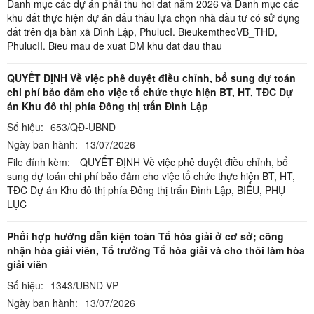
Danh mục các dự án phải thu hồi đất năm 2026 và Danh mục các
khu đất thực hiện dự án đấu thầu lựa chọn nhà đầu tư có sử dụng
đất trên địa bàn xã Đình Lập,
PhulucI. BieukemtheoVB_THD,
PhulucII. Bieu mau de xuat DM khu dat dau thau
QUYẾT ĐỊNH Về việc phê duyệt điều chỉnh, bổ sung dự toán
chi phí bảo đảm cho việc tổ chức thực hiện BT, HT, TĐC Dự
án Khu đô thị phía Đông thị trấn Đình Lập
Số hiệu:
653/QĐ-UBND
Ngày ban hành:
13/07/2026
File đính kèm:
QUYẾT ĐỊNH Về việc phê duyệt điều chỉnh, bổ
sung dự toán chi phí bảo đảm cho việc tổ chức thực hiện BT, HT,
TĐC Dự án Khu đô thị phía Đông thị trấn Đình Lập,
BIỂU,
PHỤ
LỤC
Phối hợp hướng dẫn kiện toàn Tổ hòa giải ở cơ sở; công
nhận hòa giải viên, Tổ trưởng Tổ hòa giải và cho thôi làm hòa
giải viên
Số hiệu:
1343/UBND-VP
Ngày ban hành:
13/07/2026