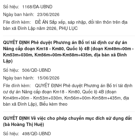
Số hiệu:
1168/ĐA-UBND
Ngày ban hành:
23/06/2026
File đính kèm:
ĐỀ ÁN Sắp xếp, sáp nhập, đổi tên thôn trên địa
bàn xã Đình Lập năm 2026,
PHỤ LỤC
QUYẾT ĐỊNH Phê duyệt Phương án Bố trí tái định cư dự án
Nâng cấp đoạn Km18 - Km80, Quốc lộ 4B (đoạn Km49m+00m -
Km53m+030m, Km56m+00m-Km58m+435m, địa bàn xã Đình
Lập)
Số hiệu:
506/QĐ-UBND
Ngày ban hành:
15/06/2026
File đính kèm:
QUYẾT ĐỊNH Phê duyệt Phương án Bố trí tái định
cư dự án Nâng cấp đoạn Km18 - Km80, Quốc lộ 4B (đoạn
Km49m+00m - Km53m+030m, Km56m+00m-Km58m+435m, địa
bàn xã Đình Lập),
Biểu kèm theo
QUYẾT ĐỊNH Về việc cho phép chuyển mục đích sử dụng đất
(bà Hoàng Thị Huệ)
Số hiệu:
498/QĐ-UBND