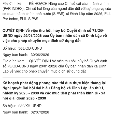
File đính kèm:
KẾ HOẠCH Nâng cao Chỉ số cải cách hành chính
(PAR INDEX); Chỉ số hài lòng của người dân đối với sự phục vụ của
cơ quan hành chính nhà nước (SIPAS) xã Đình Lập năm 2026,
PLI.
Par index,
PLII. SIPAS
QUYẾT ĐỊNH Về việc thu hồi, hủy bỏ Quyết định số 73/QĐ-
UBND ngày 29/01/2026 của Ủy ban nhân dân xã Đình Lập về
việc cho phép chuyển mục đích sử dụng đất
Số hiệu:
568/QĐ-UBND
Ngày ban hành:
30/06/2026
File đính kèm:
QUYẾT ĐỊNH Về việc thu hồi, hủy bỏ Quyết định
số 73/QĐ-UBND ngày 29/01/2026 của Ủy ban nhân dân xã Đình
Lập về việc cho phép chuyển mục đích sử dụng đất
Kế hoạch phát động phong trào thi đua thực hiện thắng lợi
Nghị quyết Đại hội đại biểu Đảng bộ xã Đình Lập lần thứ I,
nhiệm kỳ 2025 - 2030 và các mục tiêu phát triển kinh tế - xã
hội giai đoạn 2026 - 2030
Số hiệu:
232/KH-UBND
Ngày ban hành:
02/07/2026