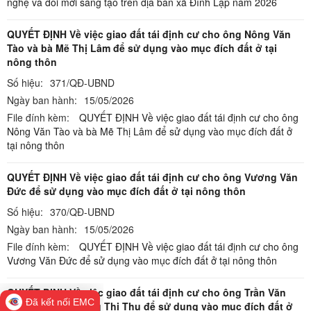
nghệ và đổi mới sáng tạo trên địa bàn xã Đình Lập năm 2026
QUYẾT ĐỊNH Về việc giao đất tái định cư cho ông Nông Văn
Tào và bà Mẽ Thị Lâm để sử dụng vào mục đích đất ở tại
nông thôn
Số hiệu:
371/QĐ-UBND
Ngày ban hành:
15/05/2026
File đính kèm:
QUYẾT ĐỊNH Về việc giao đất tái định cư cho ông
Nông Văn Tào và bà Mẽ Thị Lâm để sử dụng vào mục đích đất ở
tại nông thôn
QUYẾT ĐỊNH Về việc giao đất tái định cư cho ông Vương Văn
Đức để sử dụng vào mục đích đất ở tại nông thôn
Số hiệu:
370/QĐ-UBND
Ngày ban hành:
15/05/2026
File đính kèm:
QUYẾT ĐỊNH Về việc giao đất tái định cư cho ông
Vương Văn Đức để sử dụng vào mục đích đất ở tại nông thôn
QUYẾT ĐỊNH Về việc giao đất tái định cư cho ông Trần Văn
Đã kết nối EMC
Quảng và bà Hoàng Thị Thu để sử dụng vào mục đích đất ở